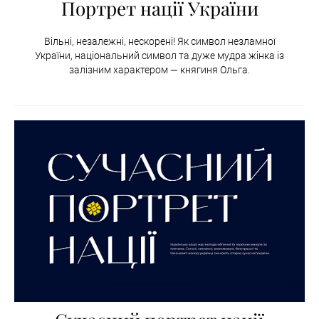
Портрет нації України
Вільні, незалежні, нескорені! Як символ незламної
України, національний символ та дуже мудра жінка із
залізним характером — княгиня Ольга.