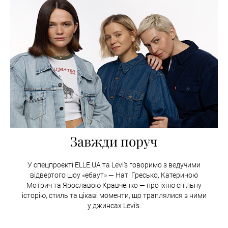
Завжди поруч
У спецпроєкті ELLE.UA та Levi’s говоримо з ведучими
відвертого шоу «ебаут» — Наті Гресько, Катериною
Мотрич та Ярославою Кравченко — про їхню спільну
історію, стиль та цікаві моменти, що траплялися з ними
у джинсах Levi’s.