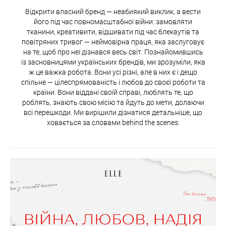
Відкрити власний бренд — неабиякий виклик, а вести
його під час повномасштабної війни: замовляти
тканини, креативити, відшивати під час блекаутів та
повітряних тривог — неймовірна праця, яка заслуговує
на те, щоб про неї дізнався весь світ. Познайомившись
із засновницями українських брендів, ми зрозуміли, яка
ж це важка робота. Вони усі різні, але в них є і дещо
спільне — цілеспрямованість і любов до своєї роботи та
країни. Вони віддані своїй справі, люблять те, що
роблять, знають свою місію та йдуть до мети, долаючи
всі перешкоди. Ми вирішили дізнатися детальніше, що
ховається за словами behind the scenes.