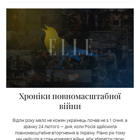
Хроніки повномасштабної
війни
Відлік року мало не кожен українець почав не з 1 січня, а
зранку 24 лютого — дня, коли Росія здійснила
повномасштабне вторгнення в Україну. Рівно рік тому
ми увійшли в стан кривавої війни, аби зберегти свою