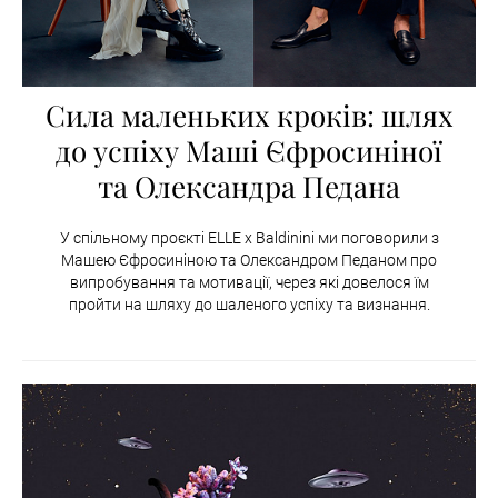
Сила маленьких кроків: шлях
до успіху Маші Єфросиніної
та Олександра Педана
У спільному проєкті ELLE x Baldinini ми поговорили з
Машею Єфросиніною та Олександром Педаном про
випробування та мотивації, через які довелося їм
пройти на шляху до шаленого успіху та визнання.