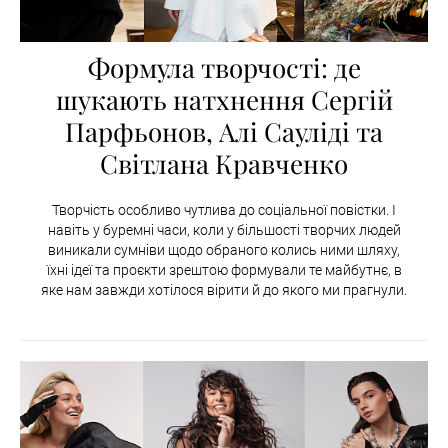
Формула творчості: де
шукають натхнення Сергій
Парфьонов, Алі Сауліді та
Світлана Кравченко
Творчість особливо чутлива до соціальної повістки. І
навіть у буремні часи, коли у більшості творчих людей
виникали сумніви щодо обраного колись ними шляху,
їхні ідеї та проєкти зрештою формували те майбутнє, в
яке нам завжди хотілося вірити й до якого ми прагнули.