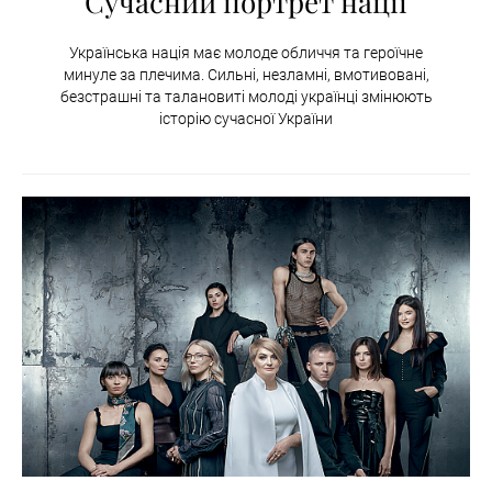
Сучасний портрет нації
Українська нація має молоде обличчя та героїчне
минуле за плечима. Сильні, незламні, вмотивовані,
безстрашні та талановиті молоді українці змінюють
історію сучасної України