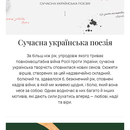
Сучасна українська поезія
За більш ніж рік, упродовж якого триває
повномасштабна війна Росії проти України, сучасна
українська творчість сповнилася нових сенсів. Сюжети
віршів, створених за цей надзвичайно складний,
болючий та, здавалося б, безкінечний рік, сповнені
кадрів війни, в якій ми живемо щодня, і болю, який вона
несе за собою. Однак водночас в них багато й інших
мотивів, які дають сили рухатись вперед — любові, надії
та віри.