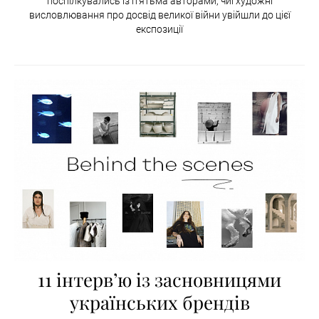
поспілкувались із п’ятьма авторами, чиї‌ художні
висловлювання про досвід великої‌ війни увійшли до цієї
експозиції
11 інтервʼю із засновницями
українських брендів