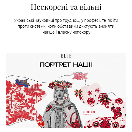
Нескорені та вільні
Українські науковиці про труднощі у професії, те, як іти
проти системи, коли обставини диктують вчиняти
інакше, і власну непокору