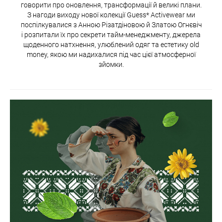
говорити про оновлення, трансформації й великі плани.
З нагоди виходу нової колекції Guess* Activewear ми
поспілкувалися з Анною Різатдіновою й Златою Огнєвіч
і розпитали їх про секрети тайм-менеджменту, джерела
щоденного натхнення, улюблений одяг та естетику old
money, якою ми надихалися під час цієї атмосферної
зйомки.