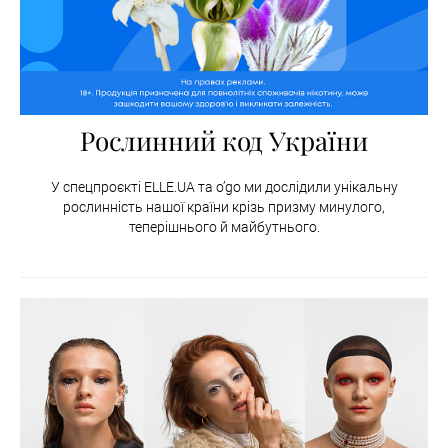
Рослинний код України
У спецпроєкті ELLE.UA та o’go ми дослідили унікальну
рослинність нашої країни крізь призму минулого,
теперішнього й майбутнього.