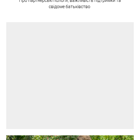
Про партнерські пологи, важливість підтримки та
свідоме батьківство