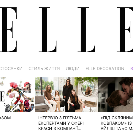
СТОСУНКИ
СТИЛЬ ЖИТТЯ
ЛЮДИ
ELLE DECORATION
В
РАЗОМ
ІНТЕРВ’Ю З П’ЯТЬМА
«ПІД СКЛЯНИМ
ЕКСПЕРТАМИ У СФЕРІ
КОВПАКОМ» ІЗ 
КРАСИ З КОМПАНІЇ...
АЙЛІШ ТА «СІМ