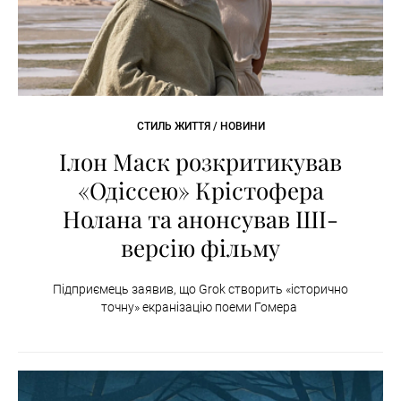
СТИЛЬ ЖИТТЯ / НОВИНИ
Ілон Маск розкритикував
«Одіссею» Крістофера
Нолана та анонсував ШІ-
версію фільму
Підприємець заявив, що Grok створить «історично
точну» екранізацію поеми Гомера