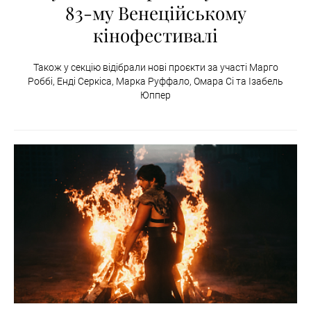
83-му Венеційському
кінофестивалі
Також у секцію відібрали нові проєкти за участі Марго
Роббі, Енді Серкіса, Марка Руффало, Омара Сі та Ізабель
Юппер