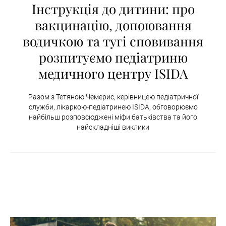
Інструкція до дитини: про
вакцинацію, допоювання
водичкою та тугі сповивання
розпитуємо педіатриню
медичного центру ISIDA
Разом з Тетяною Чемерис, керівницею педіатричної
служби, лікаркою-педіатринею ISIDA, обговорюємо
найбільш розповсюджені міфи батьківства та його
найскладніші виклики