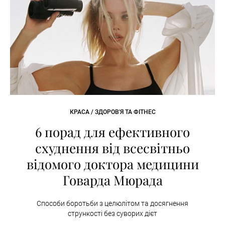
КРАСА / ЗДОРОВ'Я ТА ФІТНЕС
6 порад для ефективного
схуднення від всесвітньо
відомого доктора медицини
Говарда Мюрада
Способи боротьби з целюлітом та досягнення
стрункості без суворих дієт