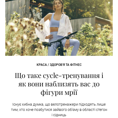
КРАСА / ЗДОРОВ'Я ТА ФІТНЕС
Що таке cycle-тренування і
як вони наблизять вас до
фігури мрії
Існує хибна думка, що велотренажери підходять лише
тим, хто хоче позбутися зайвого об’єму в області стегон
і сідниць