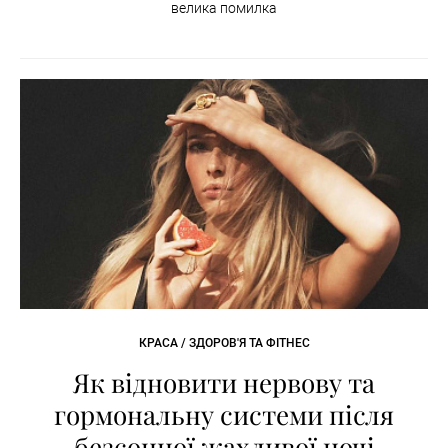
велика помилка
КРАСА / ЗДОРОВ'Я ТА ФІТНЕС
Як відновити нервову та
гормональну системи після
безсонної жахливої ночі