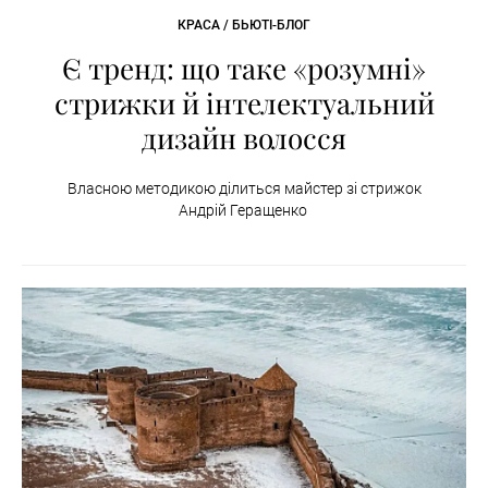
КРАСА / БЬЮТІ-БЛОГ
Є тренд: що таке «розумні»
стрижки й інтелектуальний
дизайн волосся
Власною методикою ділиться майстер зі стрижок
Андрій Геращенко