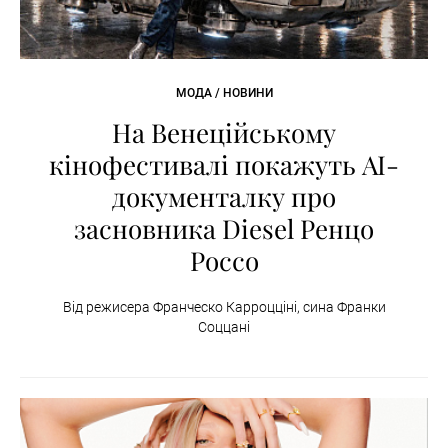
МОДА / НОВИНИ
На Венеційському
кінофестивалі покажуть AI-
документалку про
засновника Diesel Ренцо
Россо
Від режисера Франческо Карроцціні, сина Франки
Соццані