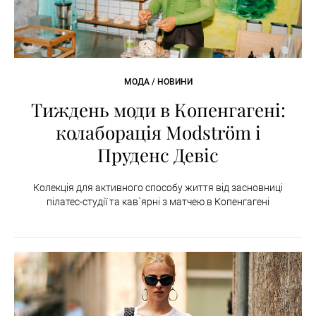
МОДА / НОВИНИ
Тиждень моди в Копенгагені:
колаборація Modström і
Пруденс Девіс
Колекція для активного способу життя від засновниці
пілатес-студії та кав`ярні з матчею в Копенгагені