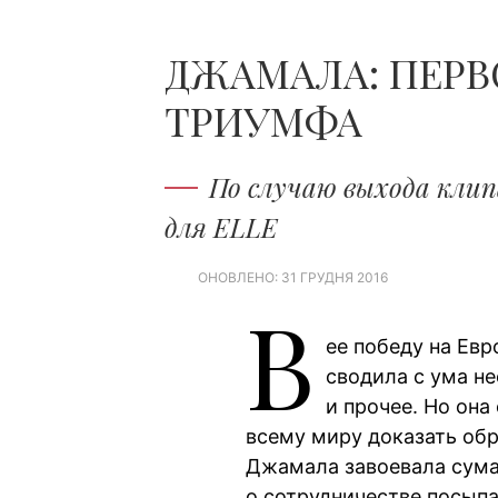
ДЖАМАЛА: ПЕРВ
ТРИУМФА
По случаю выхода клип
для ELLE
ОНОВЛЕНО: 31 ГРУДНЯ 2016
В
ее победу на Евр
сводила с ума н
и прочее. Но она
всему миру доказать обра
Джамала завоевала сум
о сотрудничестве посыпа