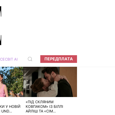
ПЕРЕДПЛАТА
СЕСВІТ АІ
«ПІД СКЛЯНИМ
И У НОВІЙ
КОВПАКОМ» ІЗ БІЛЛІ
 UND...
АЙЛІШ ТА «СІМ