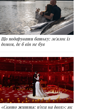
Що подарувати батьку: зв'язок із
домом, де б він не був
«Свято життя: п’єса на двох»: як