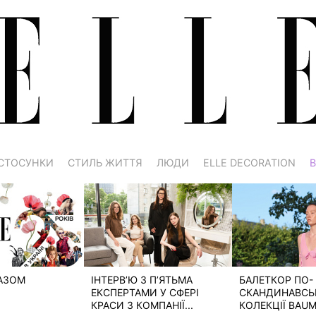
СТОСУНКИ
СТИЛЬ ЖИТТЯ
ЛЮДИ
ELLE DECORATION
В
РАЗОМ
ІНТЕРВ’Ю З П’ЯТЬМА
БАЛЕТКОР ПО-
ЕКСПЕРТАМИ У СФЕРІ
СКАНДИНАВСЬК
КРАСИ З КОМПАНІЇ...
КОЛЕКЦІЇ BAUM