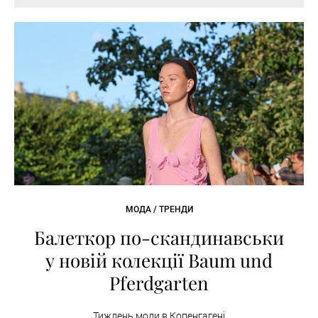
МОДА / ТРЕНДИ
Балеткор по-скандинавськи
у новій колекції Baum und
Pferdgarten
Тиждень моди в Копенгагені