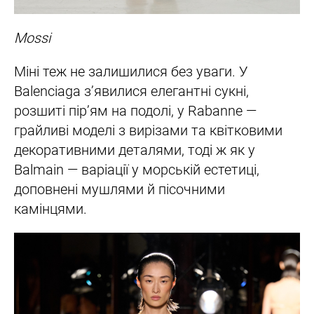
Mossi
Міні теж не залишилися без уваги. У
Balenciaga з’явилися елегантні сукні,
розшиті пір’ям на подолі, у Rabanne —
грайливі моделі з вирізами та квітковими
декоративними деталями, тоді ж як у
Balmain — варіації у морській естетиці,
доповнені мушлями й пісочними
камінцями.