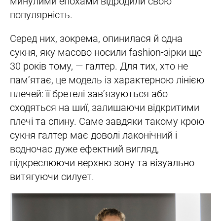
минулими епохами відродили свою
популярність.
Серед них, зокрема, опинилася й одна
сукня, яку масово носили fashion-зірки ще
30 років тому, — галтер. Для тих, хто не
пам’ятає, це модель із характерною лінією
плечей: її бретелі зав’язуються або
сходяться на шиї, залишаючи відкритими
плечі та спину. Саме завдяки такому крою
сукня галтер має доволі лаконічний і
водночас дуже ефектний вигляд,
підкреслюючи верхню зону та візуально
витягуючи силует.