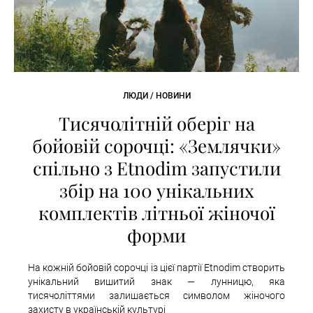
ЛЮДИ / НОВИНИ
Тисячолітній оберіг на
бойовій сорочці: «Землячки»
спільно з Etnodim запустили
збір на 100 унікальних
комплектів літньої жіночої
форми
На кожній бойовій сорочці із цієї партії Etnodim створить
унікальний вишитий знак — лунницю, яка
тисячоліттями залишається символом жіночого
захисту в українській культурі