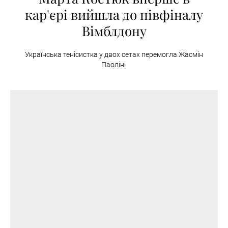
кар'єрі вийшла до півфіналу
Вімблдону
Українська тенісистка у двох сетах перемогла Жасмін
Паоліні