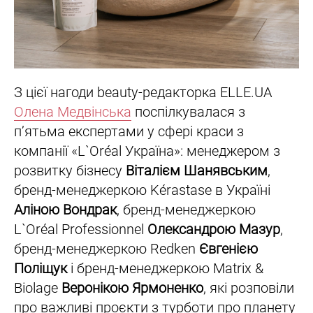
З цієї нагоди beauty-редакторка ELLE.UA
Олена Медвінська
поспілкувалася з
п’ятьма експертами у сфері краси з
компанії «L`Oréal Україна»: менеджером з
розвитку бізнесу
Віталієм Шанявським
,
бренд-менеджеркою Kérastase в Україні
Аліною Вондрак
, бренд-менеджеркою
L`Oréal Professionnel
Олександрою Мазур
,
бренд-менеджеркою Redken
Євгенією
Поліщук
і бренд-менеджеркою Matrix &
Biolage
Веронікою Ярмоненко
, які розповіли
про важливі проєкти з турботи про планету