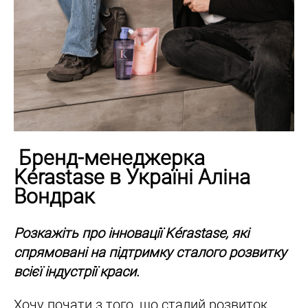
Бренд-менеджерка
Kérastase в Україні Аліна
Вондрак
Розкажіть про інновації Kérastase, які
спрямовані на підтримку сталого розвитку
всієї індустрії краси.
Хочу почати з того, що сталий розвиток