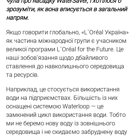
чула про насадку WaterSaver, і хотілося б
зрозуміти, як вона вписується в загальний
напрям.
Якщо говорити глобально, «L`Oréal Україна»
як частина міжнародної групи є учасником
великої програми L`Oréal for the Future. Це
наші зобов’язання щодо дбайливого
ставлення до навколишнього середовища
та ресурсів.
Наприклад, це стосується використання
води на підприємствах. Більшість із них
оснащені системою Waterloop — це
замкнений цикл використання води. Тобто
ми не беремо нову воду із зовнішнього
середовища і не скидаємо забруднену воду