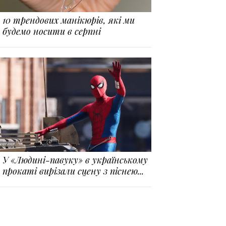
10 трендових манікюрів, які ми
будемо носити в серпні
У «Людині-павуку» в українському
прокаті вирізали сцену з піснею...