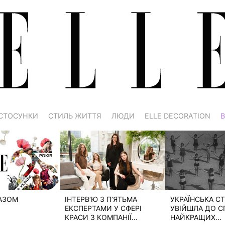
СТОСУНКИ
СТИЛЬ ЖИТТЯ
ЛЮДИ
ELLE DECORATION
В
РАЗОМ
ІНТЕРВ’Ю З П’ЯТЬМА
УКРАЇНСЬКА СТ
ЕКСПЕРТАМИ У СФЕРІ
УВІЙШЛА ДО С
КРАСИ З КОМПАНІЇ...
НАЙКРАЩИХ...