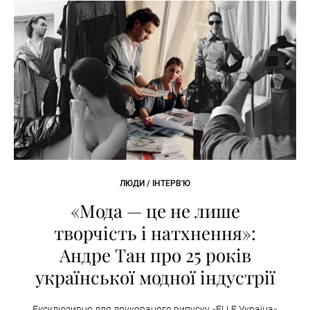
ЛЮДИ / ІНТЕРВ'Ю
«Мода — це не лише
творчість і натхнення»:
Андре Тан про 25 років
української модної індустрії
Ексклюзивно для друкованого випуску «ELLE Україна»