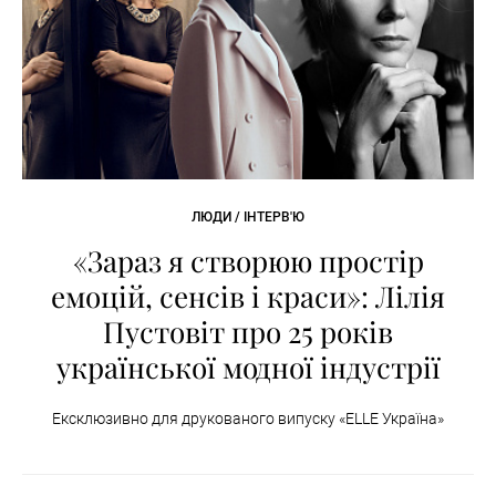
ЛЮДИ / ІНТЕРВ'Ю
«Зараз я створюю простір
емоцій, сенсів і краси»: Лілія
Пустовіт про 25 років
української модної індустрії
Ексклюзивно для друкованого випуску «ELLE Україна»