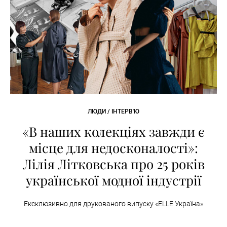
ЛЮДИ / ІНТЕРВ'Ю
«В наших колекціях завжди є
місце для недосконалості»:
Лілія Літковська про 25 років
української модної індустрії
Ексклюзивно для друкованого випуску «ELLE Україна»