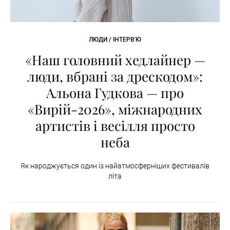
ЛЮДИ / ІНТЕРВ'Ю
«Наш головний хедлайнер —
люди, вбрані за дрескодом»:
Альона Гудкова — про
«Вирій-2026», міжнародних
артистів і весілля просто
неба
Як народжується один із найатмосферніших фестивалів
літа