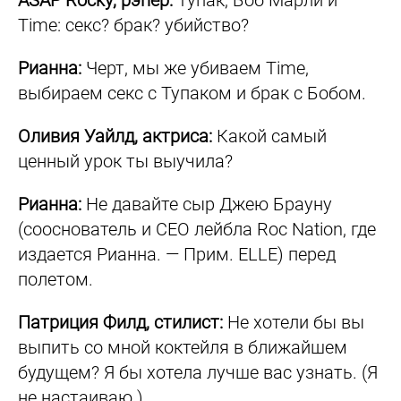
ASAP Rocky, рэпер:
Тупак, Боб Марли и
Time: cекс? брак? убийство?
Рианна:
Черт, мы же убиваем Time,
выбираем секс с Тупаком и брак с Бобом.
Оливия Уайлд, актриса:
Какой самый
ценный урок ты выучила?
Рианна:
Не давайте сыр Джею Брауну
(сооснователь и СЕО лейбла Roc Nation, где
издается Рианна. — Прим. ELLE) перед
полетом.
Патриция Филд, стилист:
Не хотели бы вы
выпить со мной коктейля в ближайшем
будущем? Я бы хотела лучше вас узнать. (Я
не настаиваю.)