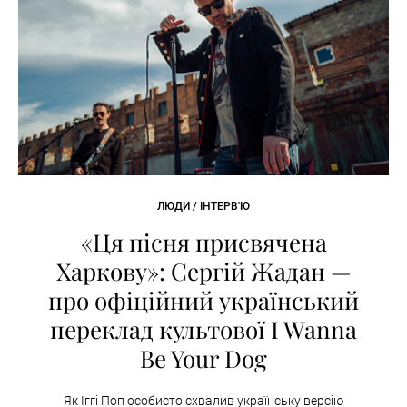
ЛЮДИ / ІНТЕРВ'Ю
«Ця пісня присвячена
Харкову»: Сергій Жадан —
про офіційний український
переклад культової I Wanna
Be Your Dog
Як Іггі Поп особисто схвалив українську версію