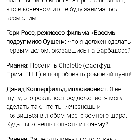
благотворительность. Я просто не знала,
что в конечном итоге буду заниматься
всем этим!
Гэри Росс, режиссер фильма «Восемь
подруг мисс Оушен»:
Что я должен сделать
первым делом, оказавшись на Барбадосе?
Рианна:
Посетить Chefette (фастфуд. —
Прим. ELLE) и попробовать ромовый пунш!
Дэвид Копперфильд, иллюзионист:
Я не
шучу, это реальное предложение: я могу
сделать так, что ты исчезнешь и
появишься в любом месте земного шара.
Куда ты хочешь попасть и почему?
Рианна:
За десять минут до того, как я