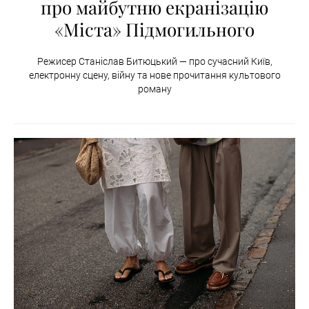
про майбутню екранізацію
«Міста» Підмогильного
Режисер Станіслав Битюцький — про сучасний Київ,
електронну сцену, війну та нове прочитання культового
роману