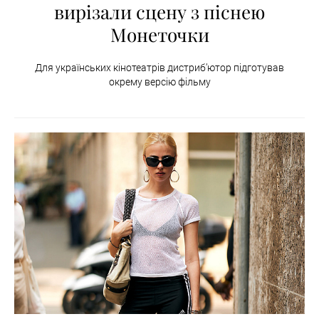
вирізали сцену з піснею
Монеточки
Для українських кінотеатрів дистриб’ютор підготував
окрему версію фільму