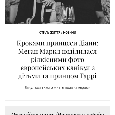
СТИЛЬ ЖИТТЯ / НОВИНИ
Кроками принцеси Діани:
Меган Маркл поділилася
рідкісними фото
європейських канікул з
дітьми та принцом Гаррі
Закулісся тихого життя поза камерами
Читайте нашу друковану версію