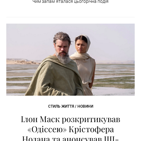
Чим запам`яталася цьогорічна подія
СТИЛЬ ЖИТТЯ / НОВИНИ
Ілон Маск розкритикував
«Одіссею» Крістофера
Нолана та анонсував ШІ-