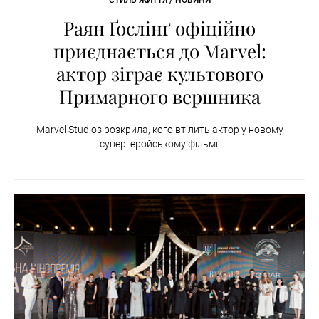
Раян Ґослінґ офіційно
приєднається до Marvel:
актор зіграє культового
Примарного вершника
Marvel Studios розкрила, кого втілить актор у новому
супергеройському фільмі