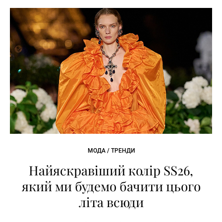
МОДА / ТРЕНДИ
Найяскравіший колір SS26,
який ми будемо бачити цього
літа всюди