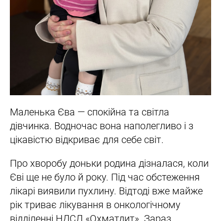
Маленька Єва — спокійна та світла
дівчинка. Водночас вона наполегливо і з
цікавістю відкриває для себе світ.
Про хворобу доньки родина дізналася, коли
Єві ще не було й року. Під час обстеження
лікарі виявили пухлину. Відтоді вже майже
рік триває лікування в онкологічному
відділенні НДСЛ «Охматдит». Зараз