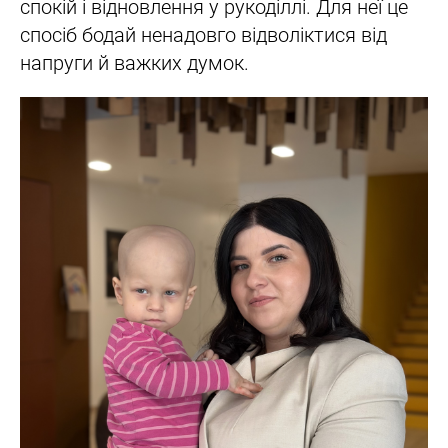
спокій і відновлення у рукоділлі. Для неї це
спосіб бодай ненадовго відволіктися від
напруги й важких думок.