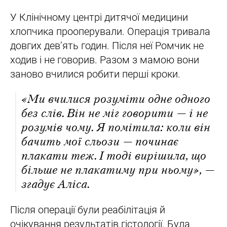
У Клінічному центрі дитячої медицини
хлопчика прооперували. Операція тривала
довгих дев’ять годин. Після неї Ромчик не
ходив і не говорив. Разом з мамою вони
заново вчилися робити перші кроки.
«Ми вчилися розуміти одне одного
без слів. Він не міг говорити — і не
розумів чому. Я помітила: коли він
бачить мої сльози — починає
плакати теж. І тоді вирішила, що
більше не плакатиму при ньому», —
згадує Аліса.
Після операції були реабілітація й
очікування результатів гістології. Була