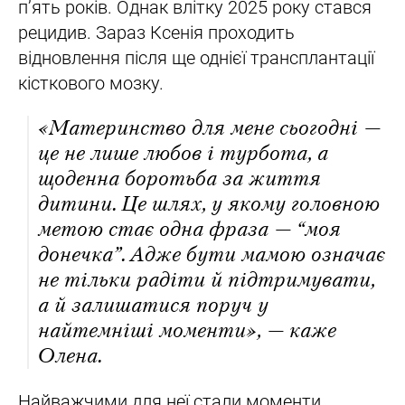
п’ять років. Однак влітку 2025 року стався
рецидив. Зараз Ксенія проходить
відновлення після ще однієї трансплантації
кісткового мозку.
«Материнство для мене сьогодні —
це не лише любов і турбота, а
щоденна боротьба за життя
дитини. Це шлях, у якому головною
метою стає одна фраза — “моя
донечка”. Адже бути мамою означає
не тільки радіти й підтримувати,
а й залишатися поруч у
найтемніші моменти», — каже
Олена.
Найважчими для неї стали моменти