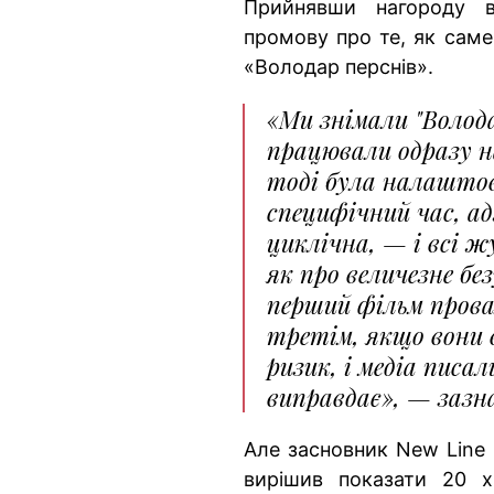
Прийнявши нагороду 
промову про те, як сам
«Володар перснів».
«Ми знімали "Волода
працювали одразу н
тоді була налаштов
специфічний час, а
циклічна, — і всі 
як про величезне б
перший фільм прова
третім, якщо вони 
ризик, і медіа писал
виправдає», — зазн
Але засновник New Line 
вирішив показати 20 