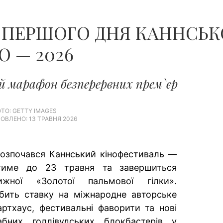
ЧОЛОВІКІВ...
ІЇ ПЕРШОГО ДНЯ КАННСЬ
 — 2026
й марафон безперервних прем`єр
ТО: ​​GETTY IMAGES
ОВЛЕНО: 13 ТРАВНЯ 2026
розпочався Каннський кінофестиваль —
тиме до 23 травня та завершиться
ижної «Золотої пальмової гілки».
бить ставку на міжнародне авторське
артхаус, фестивальні фаворити та нові
бних голлівудських блокбастерів у