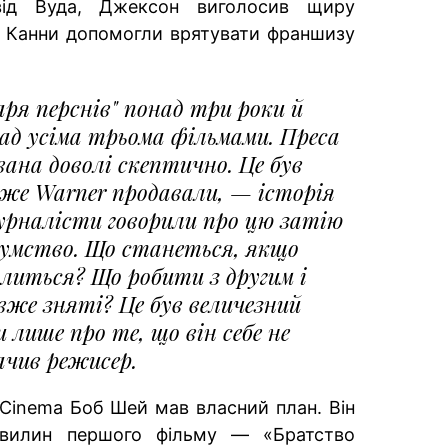
від Вуда, Джексон виголосив щиру
е Канни допомогли врятувати франшизу
ря перснів" понад три роки й
ад усіма трьома фільмами. Преса
ана доволі скептично. Це був
дже Warner продавали, — історія
журналісти говорили про цю затію
езумство. Що станеться, якщо
литься? Що робити з другим і
вже зняті? Це був величезний
и лише про те, що він себе не
ачив режисер.
Cinema Боб Шей мав власний план. Він
хвилин першого фільму — «Братство