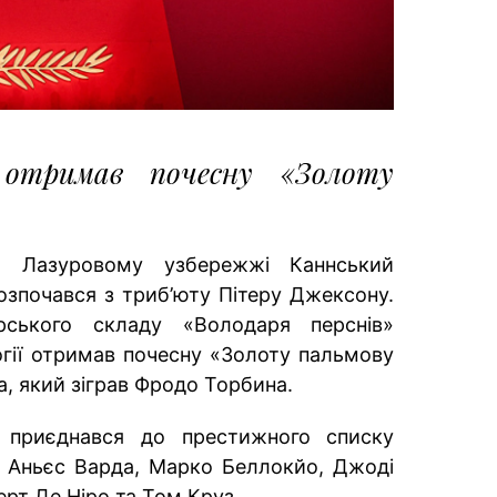
отримав почесну «Золоту
а Лазуровому узбережжі Каннський
зпочався з триб’юту Пітеру Джексону.
рського складу «Володаря перснів»
гії отримав почесну «Золоту пальмову
а, який зіграв Фродо Торбина.
приєднався до престижного списку
— Аньєс Варда, Марко Беллокйо, Джоді
ерт Де Ніро та Том Круз.