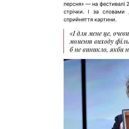
персня» — на фестивалі 
стрічки. І за словами
сприйняття картини.
«І для мене це, оче
момент виходу філь
б не виникло, якби 