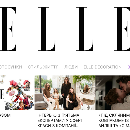
СТОСУНКИ
СТИЛЬ ЖИТТЯ
ЛЮДИ
ELLE DECORATION
В
РАЗОМ
ІНТЕРВ’Ю З П’ЯТЬМА
«ПІД СКЛЯНИМ
ЕКСПЕРТАМИ У СФЕРІ
КОВПАКОМ» ІЗ 
КРАСИ З КОМПАНІЇ...
АЙЛІШ ТА «СІМ