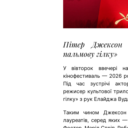
Пітер Джексон 
пальмову гілку»
У вівторок ввечері н
кінофестиваль — 2026 ро
Під час зустрічі акто
режисер культової трило
гілку» з рук Елайджа Вуд
Таким чином Джексон 
лауреатів, серед яких 
Фостер, Меріл Стріп, Роб