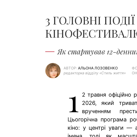
3 ГОЛОВНІ ПОД
КІНОФЕСТИВАЛЮ
Як стартував 12-денни
АВТОР:
АЛЬОНА ЛОЗОВЕНКО
ФО
редакторка відділу «Стиль життя»
ОН
1
2 травня офіційно 
2026, який трива
врученням прест
Цьогорічна програма ро
кіно: у центрі уваги — 
імена, тоді як масшта