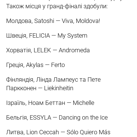
Також місця у гранд-фіналі здобули:
Молдова, Satoshi — Viva, Moldova!
Швеція, FELICIA — My System
Хорватія, LELEK — Andromeda
Греція, Akylas — Ferto
Фінляндія, Лінда Лампеус та Пете
Паркконен — Liekinheitin
Ізраїль, Ноам Беттан — Michelle
Бельгія, ESSYLA — Dancing on the Ice
Литва, Lion Ceccah — Sólo Quiero Más