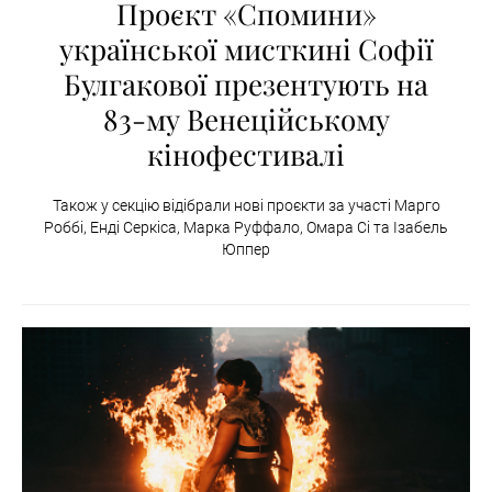
Проєкт «Спомини»
української мисткині Софії
Булгакової презентують на
83-му Венеційському
кінофестивалі
Також у секцію відібрали нові проєкти за участі Марго
Роббі, Енді Серкіса, Марка Руффало, Омара Сі та Ізабель
Юппер