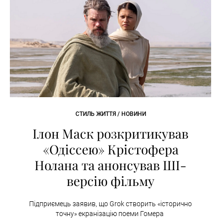
СТИЛЬ ЖИТТЯ / НОВИНИ
Ілон Маск розкритикував
«Одіссею» Крістофера
Нолана та анонсував ШІ-
версію фільму
Підприємець заявив, що Grok створить «історично
точну» екранізацію поеми Гомера