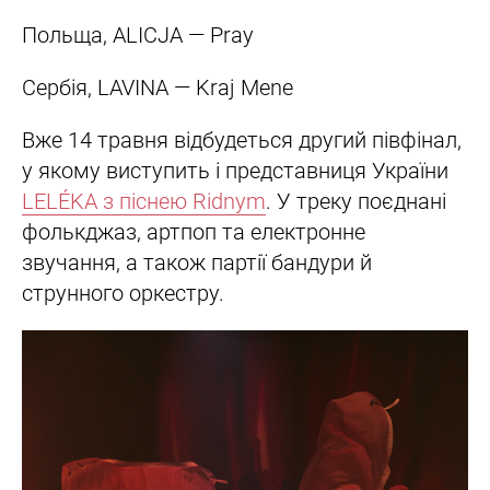
Польща, ALICJA — Pray
Сербія, LAVINA — Kraj Mene
Вже 14 травня відбудеться другий півфінал,
у якому виступить і представниця України
LELÉKA з піснею Ridnym
. У треку поєднані
фолькджаз, артпоп та електронне
звучання, а також партії бандури й
струнного оркестру.