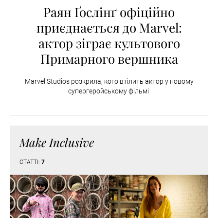
Раян Ґослінґ офіційно
приєднається до Marvel:
актор зіграє культового
Примарного вершника
Marvel Studios розкрила, кого втілить актор у новому
супергеройському фільмі
Make Inclusive
СТАТТІ:
7