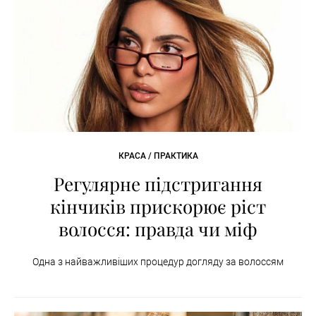
КРАСА / ПРАКТИКА
Регулярне підстригання
кінчиків прискорює ріст
волосся: правда чи міф
Одна з найважливіших процедур догляду за волоссям