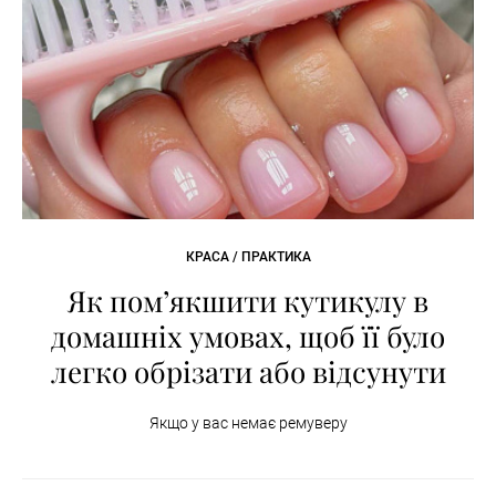
КРАСА / ПРАКТИКА
Як пом’якшити кутикулу в
домашніх умовах, щоб її було
легко обрізати або відсунути
Якщо у вас немає ремуверу