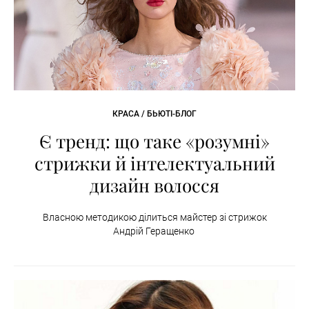
КРАСА / БЬЮТІ-БЛОГ
Є тренд: що таке «розумні»
стрижки й інтелектуальний
дизайн волосся
Власною методикою ділиться майстер зі стрижок
Андрій Геращенко