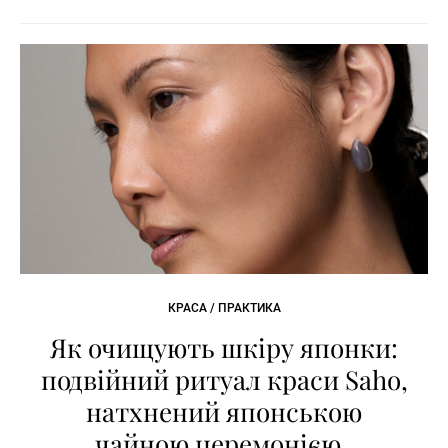
КРАСА / ПРАКТИКА
Як очищують шкіру японки:
подвійний ритуал краси Saho,
натхнений японською
чайною церемонією