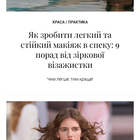
КРАСА / ПРАКТИКА
Як зробити легкий та
стійкий макіяж в спеку: 9
порад від зіркової
візажистки
Чим легше, тим краще!