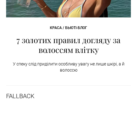
КРАСА / БЬЮТІ-БЛОГ
7 золотих правил догляду за
волоссям влітку
У спеку слід приділити особливу увагу не лише шкірі, а й
волоссю
FALLBACK