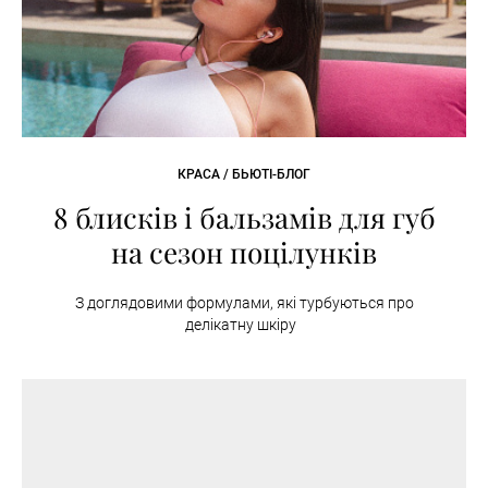
КРАСА / БЬЮТІ-БЛОГ
8 блисків і бальзамів для губ
на сезон поцілунків
З доглядовими формулами, які турбуються про
делікатну шкіру