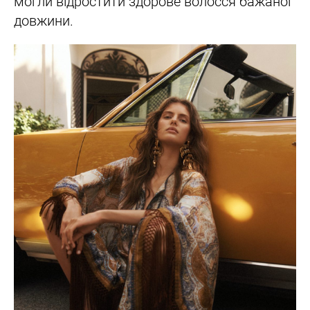
могли відростити здорове волосся бажаної
довжини.