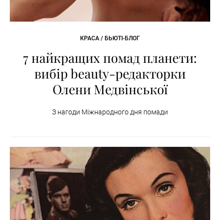
КРАСА / БЬЮТІ-БЛОГ
7 найкращих помад планети:
вибір beauty-редакторки
Олени Медвінської
З нагоди Міжнародного дня помади