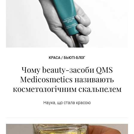
КРАСА / БЬЮТІ-БЛОГ
Чому beauty-засоби QMS
Medicosmetics називають
косметологічним скальпелем
Наука, що стала красою