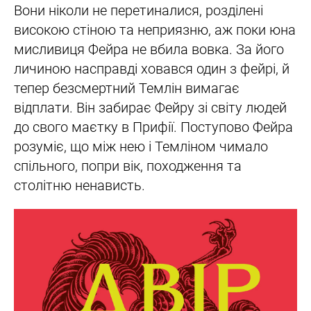
Вони ніколи не перетиналися, розділені
високою стіною та неприязню, аж поки юна
мисливиця Фейра не вбила вовка. За його
личиною насправді ховався один з фейрі, й
тепер безсмертний Темлін вимагає
відплати. Він забирає Фейру зі світу людей
до свого маєтку в Прифії. Поступово Фейра
розуміє, що між нею і Темліном чимало
спільного, попри вік, походження та
столітню ненависть.