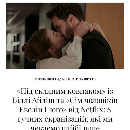
СТИЛЬ ЖИТТЯ / БЛОГ СТИЛЬ ЖИТТЯ
«Під скляним ковпаком» із
Біллі Айліш та «Сім чоловіків
Евелін Г'юґо» від Netflix: 8
гучних екранізацій, які ми
чекаємо найбільше