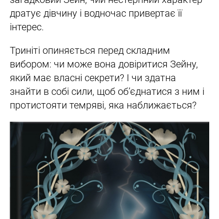
дратує дівчину і водночас привертає її
інтерес.
Триніті опиняється перед складним
вибором: чи може вона довіритися Зейну,
який має власні секрети? І чи здатна
знайти в собі сили, щоб об’єднатися з ним і
протистояти темряві, яка наближається?