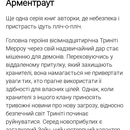
Арментраут
Ще одна серія книг авторки, де небезпека і
пристрасть ідуть пліч-о-пліч.
Головна героїня вісімнадцятирічна Триніті
Мерроу через свій надзвичайний дар стає
мішенню для демонів. Переховуючись у
віддаленому притулку, який захищають
хранителі, вона намагається не привертати
уваги тих, хто прагне використати її
здібності для власних цілей. Однак, коли
хранителі з іншого клану приносять
тривожні новини про нову загрозу, відносно
безпечний світ Триніті починає
руйнуватися. Серед новоприбулих є
загадковий Зейн, чий нестерпний характер