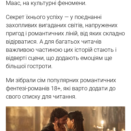
Маас, на культурні феномени.
Секрет їхнього успіху — у поєднанні
захопливих вигаданих світів, напружених
пригод і романтичних ліній, від яких складно
відірватися. А для багатьох читачів
важливою частиною цих історій стають і
відверті сцени, що додають емоціям ще
більшої гостроти.
Ми зібрали сім популярних романтичних
фентезі-романів 18+, які варто додати до
свого списку для читання.