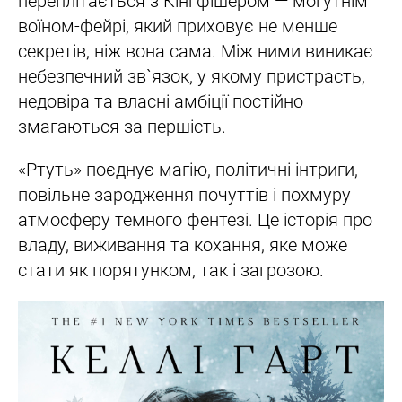
переплітається з Кінґфішером — могутнім
воїном-фейрі, який приховує не менше
секретів, ніж вона сама. Між ними виникає
небезпечний зв`язок, у якому пристрасть,
недовіра та власні амбіції постійно
змагаються за першість.
«Ртуть» поєднує магію, політичні інтриги,
повільне зародження почуттів і похмуру
атмосферу темного фентезі. Це історія про
владу, виживання та кохання, яке може
стати як порятунком, так і загрозою.