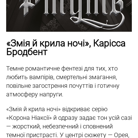
«Змія й крила ночі», Карісса
Бродбент
Темне романтичне фентезі для тих, хто
любить вампірів, смертельні змагання,
повільне загострення почуттів і готичну
атмосферу напруги.
«Змія й крила ночі» відкриває серію
«Корона Ніаксії» й одразу задає тон усій сазі
— жорсткий, небезпечний і сповнений
темної пристрасті. У центрі сюжету — Орея,