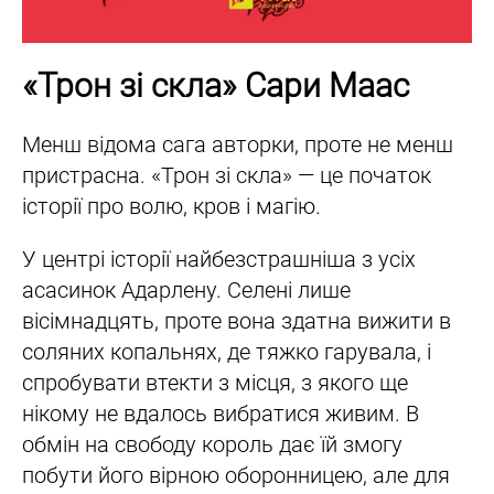
«Трон зі скла» Сари Маас
Менш відома сага авторки, проте не менш
пристрасна. «Трон зі скла» — це початок
історії про волю, кров і магію.
У центрі історії найбезстрашніша з усіх
асасинок Адарлену. Селені лише
вісімнадцять, проте вона здатна вижити в
соляних копальнях, де тяжко гарувала, і
спробувати втекти з місця, з якого ще
нікому не вдалось вибратися живим. В
обмін на свободу король дає їй змогу
побути його вірною оборонницею, але для