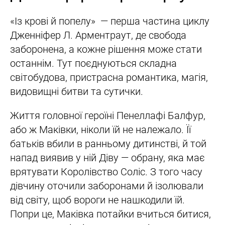
«Із крові й попелу» — перша частина циклу
Дженніфер Л. Арментраут, де свобода
заборонена, а кожне рішення може стати
останнім. Тут поєднуються складна
світобудова, пристрасна романтика, магія,
видовищні битви та сутички.
Життя головної героїні Пенеллафі Балфур,
або ж Маківки, ніколи їй не належало. Її
батьків вбили в ранньому дитинстві, й той
напад виявив у ній Діву — обрану, яка має
врятувати Королівство Соліс. З того часу
дівчину оточили заборонами й ізолювали
від світу, щоб вороги не нашкодили їй.
Попри це, Маківка потайки вчиться битися,