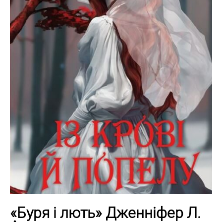
«Буря і лють» Дженніфер Л.