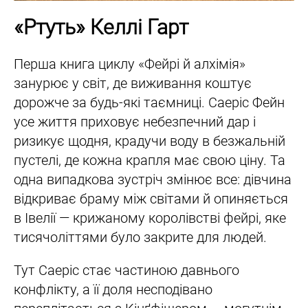
«Ртуть» Келлі Гарт
Перша книга циклу «Фейрі й алхімія»
занурює у світ, де виживання коштує
дорожче за будь-які таємниці. Саеріс Фейн
усе життя приховує небезпечний дар і
ризикує щодня, крадучи воду в безжальній
пустелі, де кожна крапля має свою ціну. Та
одна випадкова зустріч змінює все: дівчина
відкриває браму між світами й опиняється
в Івелії — крижаному королівстві фейрі, яке
тисячоліттями було закрите для людей.
Тут Саеріс стає частиною давнього
конфлікту, а її доля несподівано