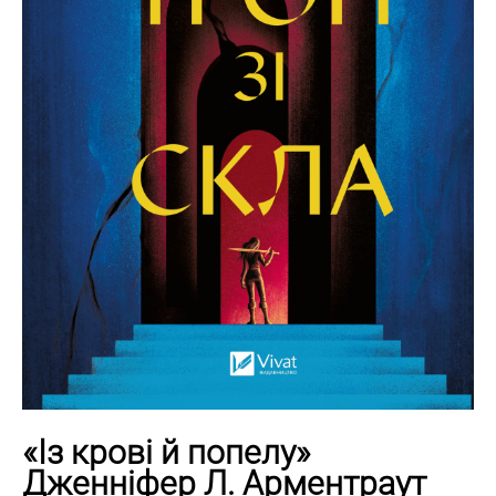
«Із крові й попелу»
Дженніфер Л. Арментраут