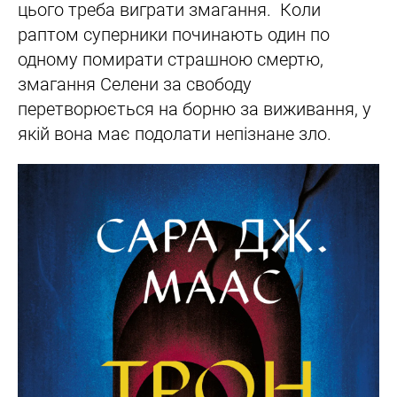
цього треба виграти змагання. Коли
раптом суперники починають один по
одному помирати страшною смертю,
змагання Селени за свободу
перетворюється на борню за виживання, у
якій вона має подолати непізнане зло.