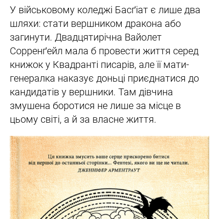
У військовому коледжі Басґіат є лише два
шляхи: стати вершником дракона або
загинути. Двадцятирічна Вайолет
Сорренґейл мала б провести життя серед
книжок у Квадранті писарів, але її мати-
генералка наказує доньці приєднатися до
кандидатів у вершники. Там дівчина
змушена боротися не лише за місце в
цьому світі, а й за власне життя.