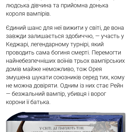
людська дівчина та прийомна донька
короля вампірів.
Єдиний шанс для неї вижити у світі, де вона
завжди залишається здобиччю, — участь у
Кеджарі, легендарному турнірі, який
проводить сама богиня смерті. Перемогти
найнебезпечніших воїнів трьох вампірських
домів майже неможливо, тож Орея
змушена шукати союзників серед тих, кому
не можна довіряти. Одним із них стає Рейн
— безжальний вампір, убивця і ворог
корони її батька.