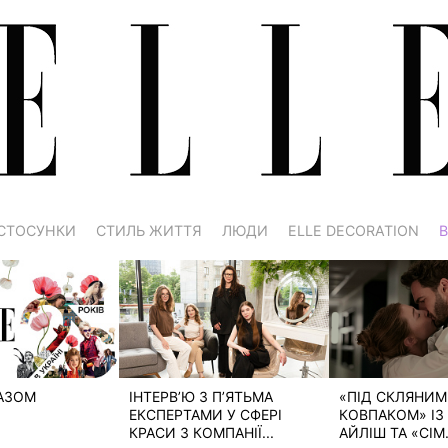
СТОСУНКИ
СТИЛЬ ЖИТТЯ
ЛЮДИ
ELLE DECORATION
В
РАЗОМ
ІНТЕРВ’Ю З П’ЯТЬМА
«ПІД СКЛЯНИМ
ЕКСПЕРТАМИ У СФЕРІ
КОВПАКОМ» ІЗ 
КРАСИ З КОМПАНІЇ...
АЙЛІШ ТА «СІМ