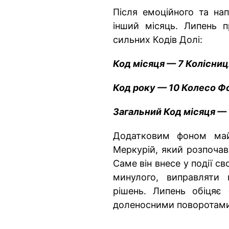
Після емоційного та н
інший місяць. Липень 
сильних Кодів Долі:
Код місяця — 7 Колісниц
Код року — 10 Колесо Ф
Загальний Код місяця — 
Додатковим фоном май
Меркурій, який розпочав
Саме він внесе у події с
минулого, виправляти
рішень. Липень обіцяє
доленосними поворотами