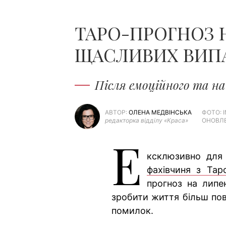
ТАРО-ПРОГНОЗ Н
ЩАСЛИВИХ ВИПА
Після емоційного та на
АВТОР:
ОЛЕНА МЕДВІНСЬКА
ФОТО: 
редакторка відділу «Краса»
ОНОВЛЕ
Е
ксклюзивно для
фахівчиня з Тар
прогноз на липе
зробити життя більш пов
помилок.