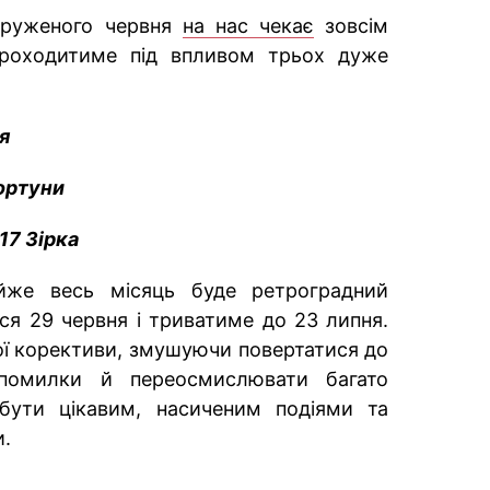
апруженого червня
на нас чекає
зовсім
проходитиме під впливом трьох дуже
я
ортуни
17 Зірка
же весь місяць буде ретроградний
ся 29 червня і триватиме до 23 липня.
вої корективи, змушуючи повертатися до
 помилки й переосмислювати багато
 бути цікавим, насиченим подіями та
.