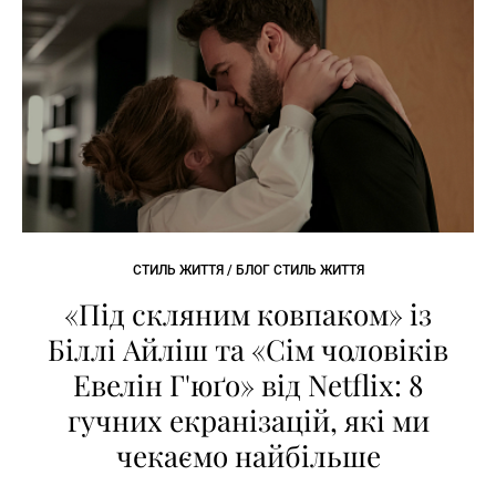
СТИЛЬ ЖИТТЯ / БЛОГ СТИЛЬ ЖИТТЯ
«Під скляним ковпаком» із
Біллі Айліш та «Сім чоловіків
Евелін Г'юґо» від Netflix: 8
гучних екранізацій, які ми
чекаємо найбільше