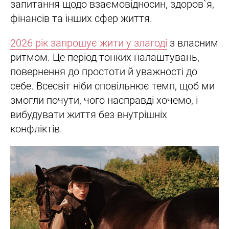
запитання щодо взаємовідносин, здоров`я,
фінансів та інших сфер життя.
2026 рік запрошує жити у злагоді
з власним
ритмом. Це період тонких налаштувань,
повернення до простоти й уважності до
себе. Всесвіт ніби сповільнює темп, щоб ми
змогли почути, чого насправді хочемо, і
вибудувати життя без внутрішніх
конфліктів.