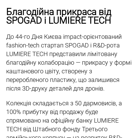
Благодійна прикраса від
SPOGAD і LUMIERE TECH
До 44-го Дня Києва impact-орієнтований
fashion-tech стартап SPOGAD і R&D-рота
LUMIERE TECH представили лімітовану
благодійну колаборацію — прикрасу у формі
каштанового цвіту, створену з
переробленого пластику, що залишився
після 3D-друку деталей для дронів.
Колекція складається з 50 дармовисів, а
100% прибутку від продажу буде
спрямовано на офіційну банку LUMIERE
TECH від Штабного фонду Третього
армійського корпусу — на розвиток R&D-