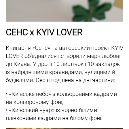
СЕНС х KYIV LOVER
Книгарня «Сенс» та авторський проєкт KYIV
LOVER обʼєдналися і створили мерч любові
до Києва. У дропі 10 листівок і 10 закладок
із найріднішими краєвидами, вулицями й
будівлями. Серія поділена на дві частини:
• «Київське небо» з кольоровими кадрами
на кольоровому фоні;
• «Київський нуар» із чорно-білими
плівковими кадрами на білому фоні.