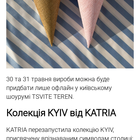
30 та 31 травня вироби можна буде
придбати лише офлайн у київському
шоурумі TSVITE TEREN.
Колекція KYIV від KATRIA
KATRIA перезапустила колекцію KYIV,
присвячену впізнаваним символам столиці: