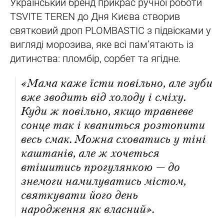
Український бренд прикрас ручної роботи
TSVITE TEREN до Дня Києва створив
святковий дроп PLOMBASTIC з підвісками у
вигляді морозива, яке всі памʼятають із
дитинства: пломбір, сорбет та ягідне.
«Мама каже їсти повільно, але зуби
вже зводить від холоду і сміху.
Куди ж повільно, якщо травневе
сонце так і квапиться розтопити
весь смак. Можна сховатись у тіні
каштанів, але ж хочеться
втішитись прогулянкою — до
знемоги намилуватись містом,
святкувати його день
народження як власний».