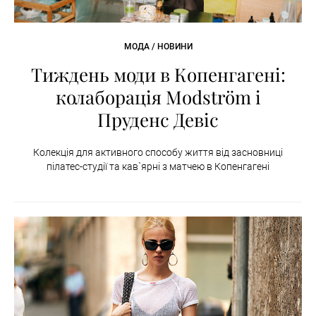
МОДА / НОВИНИ
Тиждень моди в Копенгагені:
колаборація Modström і
Пруденс Девіс
Колекція для активного способу життя від засновниці
пілатес-студії та кав`ярні з матчею в Копенгагені