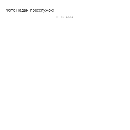
Фото:Надані пресслужою
РЕКЛАМА