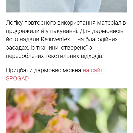
Логіку повторного використання матеріалів
продовжили й у пакуванні. Для дармовисів
його надали Re:inventex — на благодійних
засадах, із тканини, створеної з
перероблених текстильних відходів.
Придбати дармовис можна
на сайті
SPOGAD.