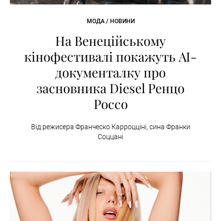
МОДА / НОВИНИ
На Венеційському
кінофестивалі покажуть AI-
документалку про
засновника Diesel Ренцо
Россо
Від режисера Франческо Карроцціні, сина Франки
Соццані