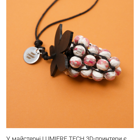
У майстерні LUMIERE TECH 3D-принтери є