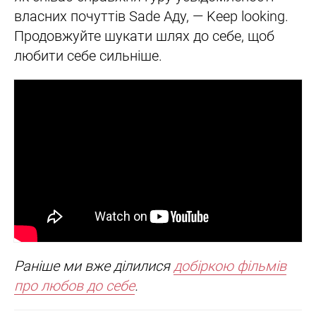
власних почуттів Sade Аду, — Keep looking.
Продовжуйте шукати шлях до себе, щоб
любити себе сильніше.
Раніше ми вже ділилися
добіркою фільмів
про любов до себе
.