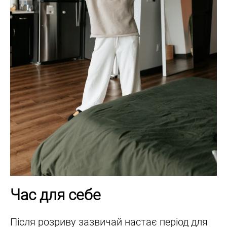
Час для себе
Після розриву зазвичай настає період для