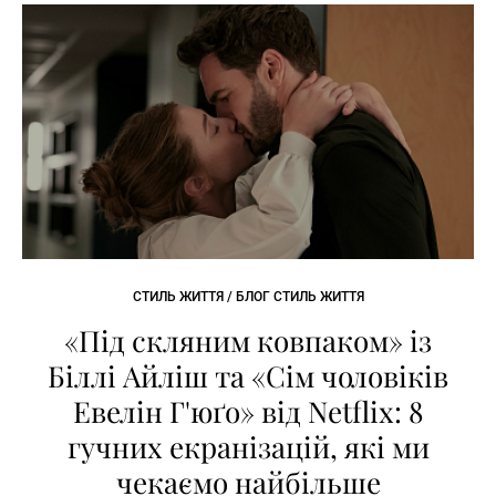
СТИЛЬ ЖИТТЯ / БЛОГ СТИЛЬ ЖИТТЯ
«Під скляним ковпаком» із
Біллі Айліш та «Сім чоловіків
Евелін Г'юґо» від Netflix: 8
гучних екранізацій, які ми
чекаємо найбільше