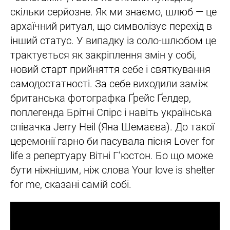
скільки серйозне. Як ми знаємо, шлюб — це
архаїчний ритуал, що символізує перехід в
інший статус. У випадку із соло-шлюбом це
трактується як закріплення змін у собі,
новий старт прийняття себе і святкування
самодостатності. За себе виходили заміж
британська фотографка Ґрейс Ґелдер,
поплегенда Брітні Спірс і навіть українська
співачка Jerry Heil (Яна Шемаєва). До такої
церемонії гарно би пасувала пісня Lover for
life з репертуару Вітні Г’юстон. Бо що може
бути ніжнішим, ніж слова Your love is shelter
for me, сказані самій собі.