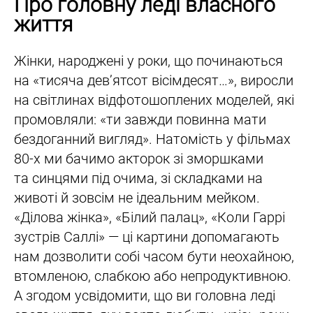
Про головну леді власного
життя
Жінки, народжені у роки, що починаються
на «тисяча дев’ятсот вісімдесят…», виросли
на світлинах відфотошоплених моделей, які
промовляли: «ти завжди повинна мати
бездоганний вигляд». Натомість у фільмах
80-х ми бачимо акторок зі зморшками
та синцями під очима, зі складками на
животі й зовсім не ідеальним мейком.
«Ділова жінка», «Білий палац», «Коли Гаррі
зустрів Саллі» — ці картини допомагають
нам дозволити собі часом бути неохайною,
втомленою, слабкою або непродуктивною.
А згодом усвідомити, що ви головна леді