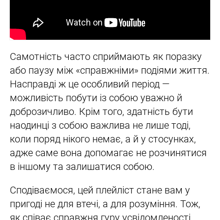
Самотність часто сприймають як поразку
або паузу між «справжніми» подіями життя.
Насправді ж це особливий період —
можливість побути із собою уважно й
доброзичливо. Крім того, здатність бути
наодинці з собою важлива не лише тоді,
коли поряд нікого немає, а й у стосунках,
адже саме вона допомагає не розчинятися
в іншому та залишатися собою.
Сподіваємося, цей плейліст стане вам у
пригоді не для втечі, а для розуміння. Тож,
як співає справжня гуру усвідомленості