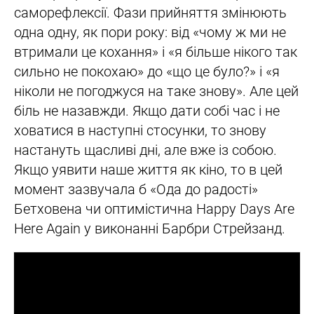
саморефлексії. Фази прийняття змінюють
одна одну, як пори року: від «чому ж ми не
втримали це кохання» і «я більше нікого так
сильно не покохаю» до «що це було?» і «я
ніколи не погоджуся на таке знову». Але цей
біль не назавжди. Якщо дати собі час і не
ховатися в наступні стосунки, то знову
настануть щасливі дні, але вже із собою.
Якщо уявити наше життя як кіно, то в цей
момент зазвучала б «Ода до радості»
Бетховена чи оптимістична Happy Days Are
Here Again у виконанні Барбри Стрейзанд.