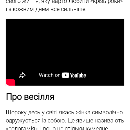
свого життя, яку варто любити «крізь роки»
і з кожним днем все сильніше.
Про весілля
Щороку десь у світі якась жінка символічно
одружується із собою. Це явище називають
«сологамія», і воно не стільки кумедне,