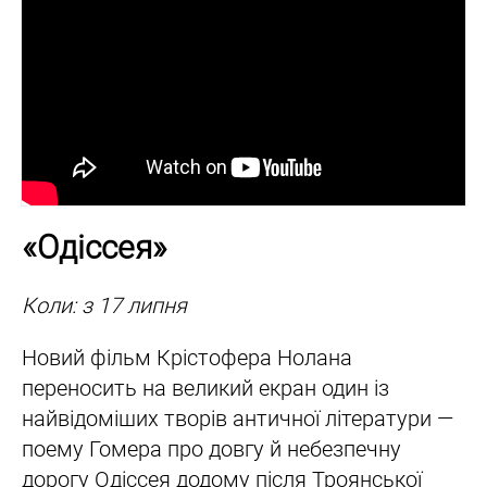
«Одіссея»
Коли: з 17 липня
Новий фільм Крістофера Нолана
переносить на великий екран один із
найвідоміших творів античної літератури —
поему Гомера про довгу й небезпечну
дорогу Одіссея додому після Троянської