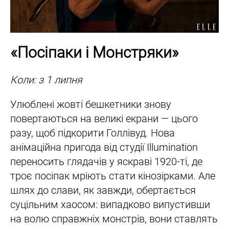
«Посіпаки і Монстряки»
Коли: з 1 липня
Улюблені жовті бешкетники знову
повертаються на великі екрани — цього
разу, щоб підкорити Голлівуд. Нова
анімаційна пригода від студії Illumination
переносить глядачів у яскраві 1920-ті, де
троє посіпак мріють стати кінозірками. Але
шлях до слави, як завжди, обертається
суцільним хаосом: випадково випустивши
на волю справжніх монстрів, вони ставлять