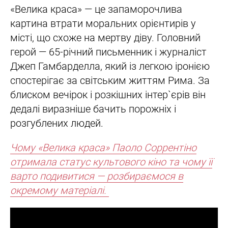
«Велика краса» — це запаморочлива
картина втрати моральних орієнтирів у
місті, що схоже на мертву діву. Головний
герой — 65-річний письменник і журналіст
Джеп Гамбарделла, який із легкою іронією
спостерігає за світським життям Рима. За
блиском вечірок і розкішних інтер`єрів він
дедалі виразніше бачить порожніх і
розгублених людей.
Чому «Велика краса» Паоло Соррентіно
отримала статус культового кіно та чому її
варто подивитися — розбираємося в
окремому матеріалі.