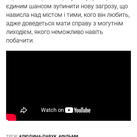
єдиним шансом зупинити нову загрозу, що
нависла над містом і тими, кого він любить,
адже доведеться мати справу з могутнім
лиходієм, якого неможливо навіть
побачити.
ТЕГИ:
#ЛЮДИНА-ПАВУК
#ФІЛЬМИ