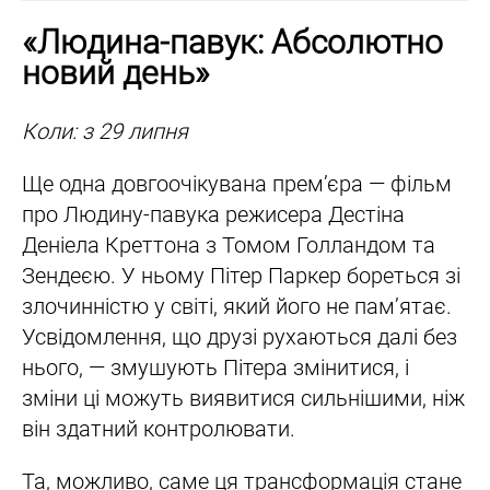
«Людина-павук: Абсолютно
новий день»
Коли: з 29 липня
Ще одна довгоочікувана прем’єра — фільм
про Людину-павука режисера Дестіна
Деніела Креттона з Томом Голландом та
Зендеєю. У ньому Пітер Паркер бореться зі
злочинністю у світі, який його не пам’ятає.
Усвідомлення, що друзі рухаються далі без
нього, — змушують Пітера змінитися, і
зміни ці можуть виявитися сильнішими, ніж
він здатний контролювати.
Та, можливо, саме ця трансформація стане