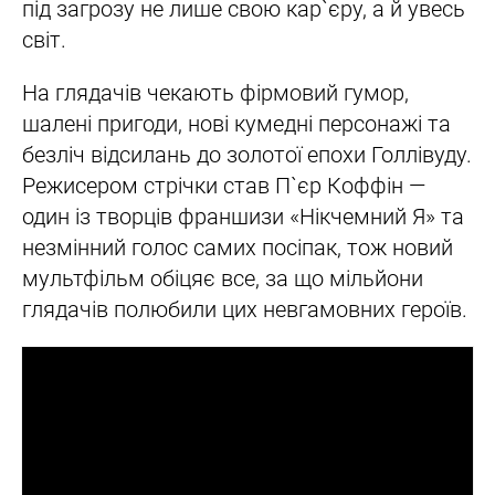
під загрозу не лише свою кар`єру, а й увесь
світ.
На глядачів чекають фірмовий гумор,
шалені пригоди, нові кумедні персонажі та
безліч відсилань до золотої епохи Голлівуду.
Режисером стрічки став П`єр Коффін —
один із творців франшизи «Нікчемний Я» та
незмінний голос самих посіпак, тож новий
мультфільм обіцяє все, за що мільйони
глядачів полюбили цих невгамовних героїв.