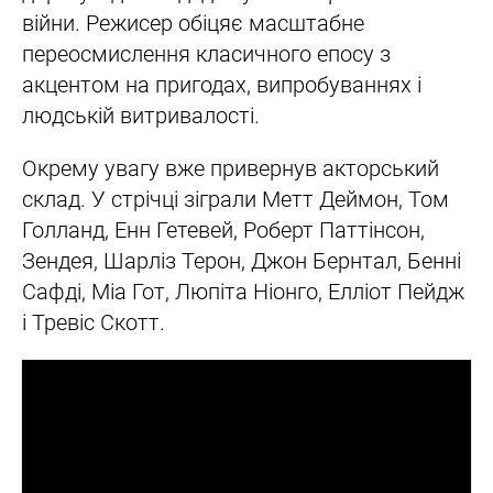
війни. Режисер обіцяє масштабне
переосмислення класичного епосу з
акцентом на пригодах, випробуваннях і
людській витривалості.
Окрему увагу вже привернув акторський
склад. У стрічці зіграли Метт Деймон, Том
Голланд, Енн Гетевей, Роберт Паттінсон,
Зендея, Шарліз Терон, Джон Бернтал, Бенні
Сафді, Міа Гот, Люпіта Ніонго, Елліот Пейдж
і Тревіс Скотт.