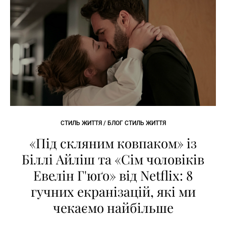
СТИЛЬ ЖИТТЯ / БЛОГ СТИЛЬ ЖИТТЯ
«Під скляним ковпаком» із
Біллі Айліш та «Сім чоловіків
Евелін Г'юґо» від Netflix: 8
гучних екранізацій, які ми
чекаємо найбільше