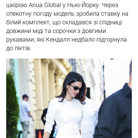
шкірою Anua Global у Нью-Йорку. Через
спекотну погоду модель зробила ставку на
білий комплект, що складався зі спідниці
довжини міді та сорочки з довгими
рукавами, які Кендалл недбало підгорнула
до ліктів.