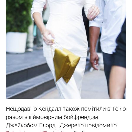
Нещодавно Кендалл також помітили в Токіо
разом з її ймовірним бойфрендом
Джейкобом Елорді. Джерело повідомило