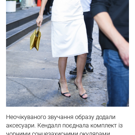
Неочікуваного звучання образу додали
аксесуари. Кендалл поєднала комплект із
чорними сонцезахисними окулярами,