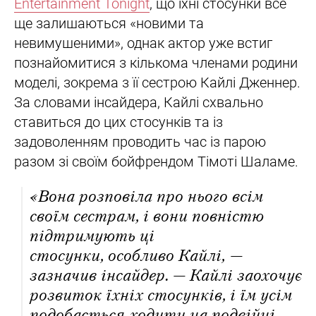
Entertainment Tonight
, що їхні стосунки все
ще залишаються «новими та
невимушеними», однак актор уже встиг
познайомитися з кількома членами родини
моделі, зокрема з її сестрою Кайлі Дженнер.
За словами інсайдера, Кайлі схвально
ставиться до цих стосунків та із
задоволенням проводить час із парою
разом зі своїм бойфрендом Тімоті Шаламе.
«Вона розповіла про нього всім
своїм сестрам, і вони повністю
підтримують ці
стосунки, особливо Кайлі, —
зазначив інсайдер. — Кайлі заохочує
розвиток їхніх стосунків, і їм усім
подобається ходити на подвійні