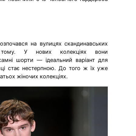
озпочався на вулицях скандинавських
 тому. У нових колекціях вони
жамні шорти — ідеальний варіант для
иці стає нестерпною. До того ж їх уже
атьох жіночих колекціях.