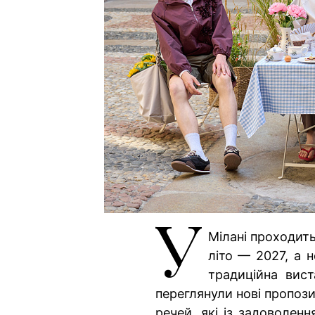
У
Мілані проходит
літо — 2027, а 
традиційна вист
переглянули нові пропозиц
речей, які із задоволен