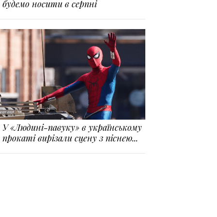
будемо носити в серпні
У «Людині-павуку» в українському
прокаті вирізали сцену з піснею...