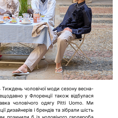
ь Тиждень чоловічої моди сезону весна-
нещодавно у Флоренції також відбулася
авка чоловічого одягу Pitti Uomo. Ми
ії дизайнерів і брендів та зібрали шість
ням позичили б із чоловічого гардероба