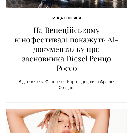
МОДА / НОВИНИ
На Венеційському
кінофестивалі покажуть AI-
документалку про
засновника Diesel Ренцо
Россо
Від режисера Франческо Карроцціні, сина Франки
Соццані