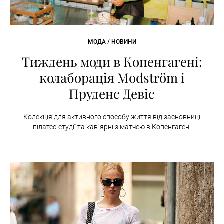
МОДА / НОВИНИ
Тиждень моди в Копенгагені:
колаборація Modström і
Пруденс Девіс
Колекція для активного способу життя від засновниці
пілатес-студії та кав`ярні з матчею в Копенгагені