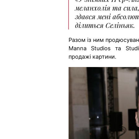
меланхолія та сила,
здався мені абсолю
ділиться Селіньяк.
Разом із ним продюсуван
Manna Studios та Stud
продажі картини.