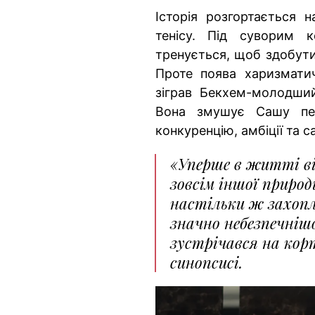
Історія розгортається 
тенісу. Під суворим к
тренується, щоб здобути
Проте поява харизматич
зіграв Бекхем-молодший
Вона змушує Сашу пе
конкуренцію, амбіції та 
«Уперше в житті ві
зовсім іншої приро
настільки ж захоплю
значно небезпечнішо
зустрічався на кор
синопсисі.