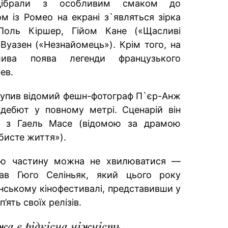
ідібрали з особливим смаком до
ом із Ромео на екрані з`являться зірка
Поль Кіршер, Гійом Кане («Щасливі
Вуазен («Незнайомець»). Крім того, на
лива поява легенди французького
ев.
упив відомий фешн-фотограф П`єр-Анж
 дебют у повному метрі. Сценарій він
ві з Гаель Масе (відомою за драмою
бисте життя»).
ню частину можна не хвилюватися —
ав Гюго Селіньяк, який цього року
нському кінофестивалі, представивши у
’ять своїх релізів.
жа є рідкісна ніжність,