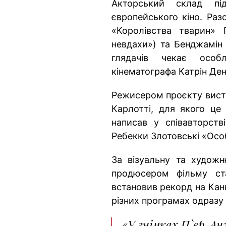
Акторський склад п
європейського кіно. Раз
«Королівства тварин» 
невдахи») та Бенджамін 
глядачів чекає особ
кінематографа Катрін Ден
Режисером проєкту вист
Карлотті, для якого це
написав у співавторст
Ребекки Злотовські «Осо
За візуальну та худож
продюсером фільму ст
встановив рекорд на Кан
різних програмах одразу п
«У знімках П`єр-Ан