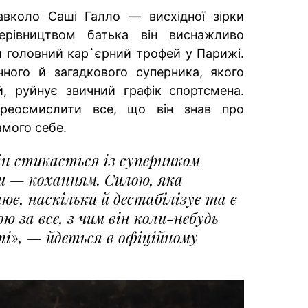
навколо Саші Галло — висхідної зірки
ерівництвом батька він виснажливо
 головний кар`єрний трофей у Парижі.
ного й загадкового суперника, якого
, руйнує звичний графік спортсмена.
реосмислити все, що він знав про
самого себе.
н стикається із суперником
ди — коханням. Силою, яка
є, наскільки й дестабілізує та є
ю за все, з чим він коли-небудь
ті», — йдеться в офіційному