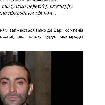
 тому його перехід у режисуру
тно природним кроком», —
ням займаються Пако де Барі, компанія
iocanal, яка також курує міжнародні