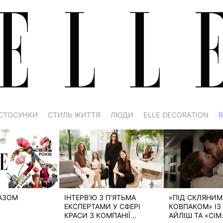
СТОСУНКИ
СТИЛЬ ЖИТТЯ
ЛЮДИ
ELLE DECORATION
В
РАЗОМ
ІНТЕРВ’Ю З П’ЯТЬМА
«ПІД СКЛЯНИМ
ЕКСПЕРТАМИ У СФЕРІ
КОВПАКОМ» ІЗ 
КРАСИ З КОМПАНІЇ...
АЙЛІШ ТА «СІМ