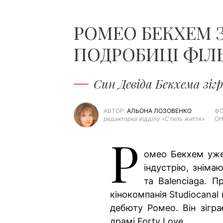
РОМЕО БЕКХЕМ З
ПОДРОБИЦІ ФІЛ
Син Девіда Бекхема зігр
АВТОР:
АЛЬОНА ЛОЗОВЕНКО
ФО
редакторка відділу «Стиль життя»
ОН
Р
омео Бекхем уже
індустрію, зніма
та Balenciaga. П
кінокомпанія Studiocanal
дебюту Ромео. Він зігра
драмі Forty Love.