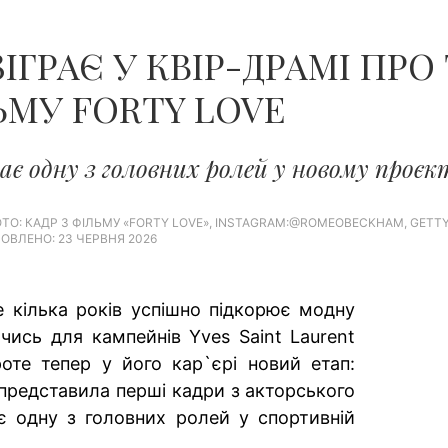
ЧОЛОВІКІВ...
ІГРАЄ У КВІР-ДРАМІ ПРО 
ЬМУ FORTY LOVE
ає одну з головних ролей у новому проєкт
ТО: КАДР З ФІЛЬМУ «FORTY LOVE», ​​​​​​​​​​​​​​INSTAGRAM:@ROMEOBECKHAM, GET
ОВЛЕНО: 23 ЧЕРВНЯ 2026
 кілька років успішно підкорює модну
ючись для кампейнів Yves Saint Laurent
роте тепер у його кар`єрі новий етап:
 представила перші кадри з акторського
є одну з головних ролей у спортивній