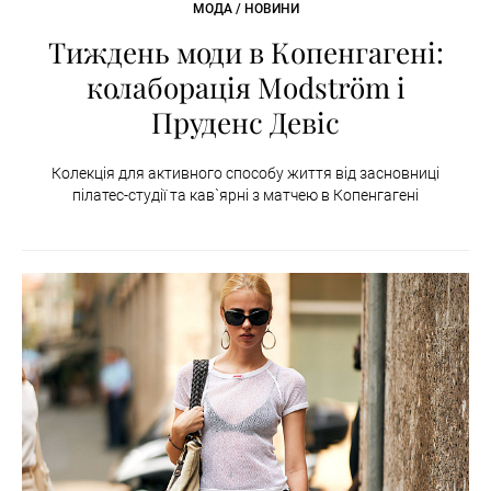
МОДА / НОВИНИ
Тиждень моди в Копенгагені:
колаборація Modström і
Пруденс Девіс
Колекція для активного способу життя від засновниці
пілатес-студії та кав`ярні з матчею в Копенгагені