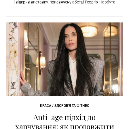
і відкрив виставку, присвячену абетці Георгія Нарбута
КРАСА / ЗДОРОВ'Я ТА ФІТНЕС
Anti-age підхід до
харчування: як продовжити