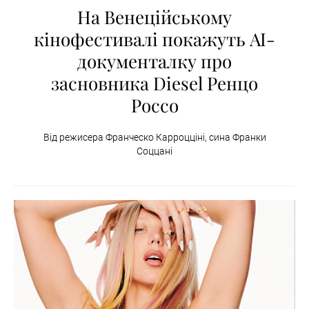
На Венеційському
кінофестивалі покажуть AI-
документалку про
засновника Diesel Ренцо
Россо
Від режисера Франческо Карроцціні, сина Франки
Соццані