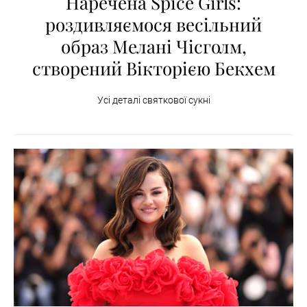
Наречена Spice Girls:
роздивляємося весільний
образ Мелані Чісголм,
створений Вікторією Бекхем
Усі деталі святкової сукні