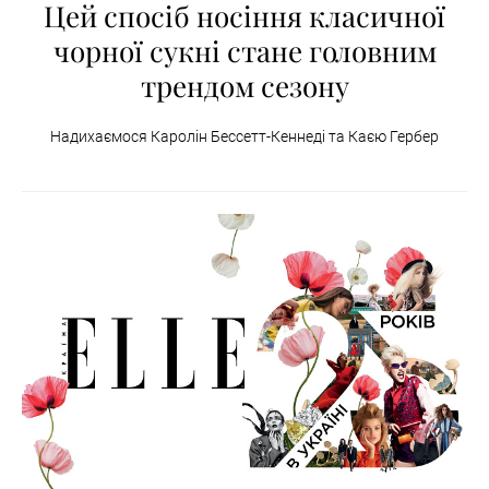
Цей спосіб носіння класичної
чорної сукні стане головним
трендом сезону
Надихаємося Каролін Бессетт-Кеннеді та Каєю Гербер