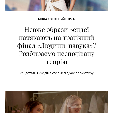
МОДА / ЗІРКОВИЙ СТИЛЬ
Невже образи Зендеї
натякають на трагічний
фінал «Людини-павука»?
Розбираємо несподівану
теорію
Усі деталі виходів акторки під час промотуру