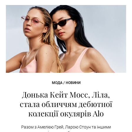
МОДА / НОВИНИ
Донька Кейт Мосс, Ліла,
стала обличчям дебютної
колекції окулярів Alo
Разом з Амелією Грей, Ларою Стоун та іншими