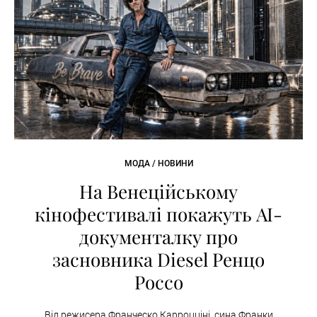
МОДА / НОВИНИ
На Венеційському
кінофестивалі покажуть AI-
документалку про
засновника Diesel Ренцо
Россо
Від режисера Франческо Карроцціні, сина Франки