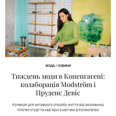
МОДА / НОВИНИ
Тиждень моди в Копенгагені:
колаборація Modström і
Пруденс Девіс
Колекція для активного способу життя від засновниці
пілатес-студії та кав`ярні з матчею в Копенгагені