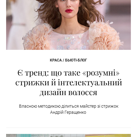
КРАСА / БЬЮТІ-БЛОГ
Є тренд: що таке «розумні»
стрижки й інтелектуальний
дизайн волосся
Власною методикою ділиться майстер зі стрижок
Андрій Геращенко