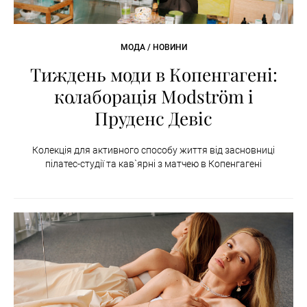
МОДА / НОВИНИ
Тиждень моди в Копенгагені:
колаборація Modström і
Пруденс Девіс
Колекція для активного способу життя від засновниці
пілатес-студії та кав`ярні з матчею в Копенгагені