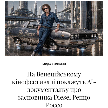
МОДА / НОВИНИ
На Венеційському
кінофестивалі покажуть AI-
документалку про
засновника Diesel Ренцо
Россо