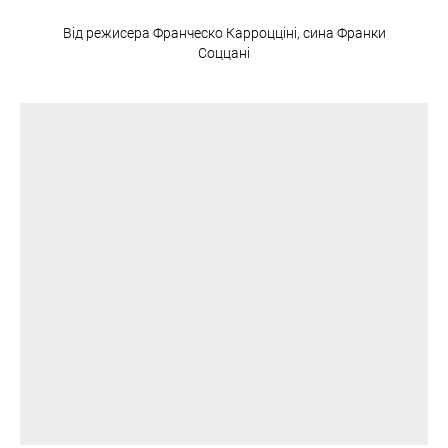
Від режисера Франческо Карроцціні, сина Франки
Соццані