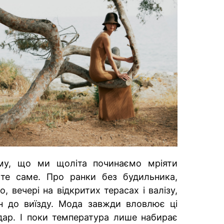
му, що ми щоліта починаємо мріяти
те саме. Про ранки без будильника,
о, вечері на відкритих терасах і валізу,
ин до виїзду. Мода завжди вловлює ці
дар. І поки температура лише набирає