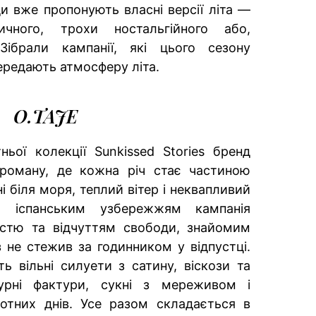
ди вже пропонують власні версії літа —
ичного, трохи ностальгійного або,
 Зібрали кампанії, які цього сезону
редають атмосферу літа.
O.TAJE
ьої колекції Sunkissed Stories бренд
роману, де кожна річ стає частиною
ні біля моря, теплий вітер і неквапливий
а іспанським узбережжям кампанія
істю та відчуттям свободи, знайомим
 не стежив за годинником у відпустці.
 вільні силуети з сатину, віскози та
урні фактури, сукні з мереживом і
котних днів. Усе разом складається в