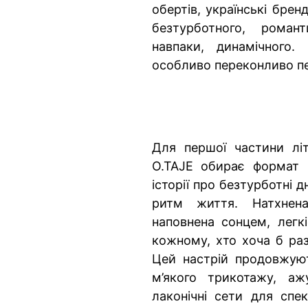
обертів, українські брен
безтурботного, романт
навпаки, динамічного.
особливо переконливо пе
Для першої частини літн
O.TAJE обирає формат 
історії про безтурботні д
ритм життя. Натхнен
наповнена сонцем, легк
кожному, хто хоча б раз
Цей настрій продовжують
м’якого трикотажу, аж
лаконічні сети для спе