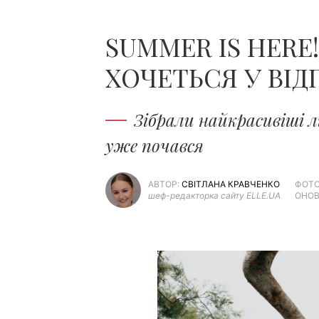
SUMMER IS HERE
ХОЧЕТЬСЯ У ВІ
Зібрали найкрасивіші л
уже почався
АВТОР:
СВІТЛАНА КРАВЧЕНКО
ФОТО
шеф-редакторка сайту ELLE.UA
ОНОВ