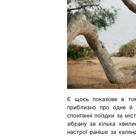
Є щось показове в то
приблизно про одне й 
спонтанні поїздки за міст
зібрану за кілька хвил
настрої раніше за кален