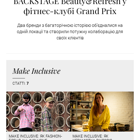
BACKSTAGE Beauty&Refresh у
фітнес-клубі Grand Prix
Два бренди з багаторічною історією об’єдналися на
одній локації та створили потужну колаборацію для
своїх клієнтів
Make Inclusive
СТАТТІ:
7
MAKE INCLUSIVE: ЯК FASHION-
MAKE INCLUSIVE: ЯК