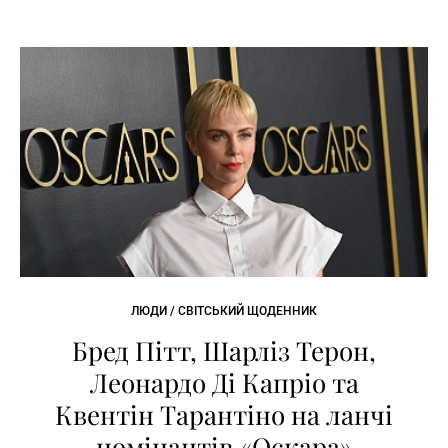
ЛЮДИ / СВІТСЬКИЙ ЩОДЕННИК
Бред Пітт, Шарліз Терон,
Леонардо Ді Капріо та
Квентін Тарантіно на ланчі
номінантів «Оскара»