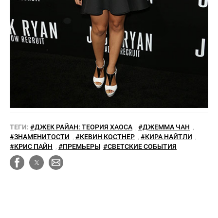
ТЕГИ:
#ДЖЕК РАЙАН: ТЕОРИЯ ХАОСА
,
#ДЖЕММА ЧАН
,
#ЗНАМЕНИТОСТИ
,
#КЕВИН КОСТНЕР
,
#КИРА НАЙТЛИ
,
#КРИС ПАЙН
,
#ПРЕМЬЕРЫ
#СВЕТСКИЕ СОБЫТИЯ