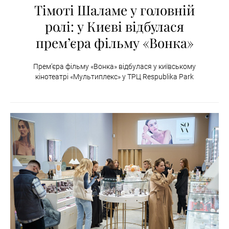
Тімоті Шаламе у головній
ролі: у Києві відбулася
премʼєра фільму «Вонка»
Премʼєра фільму «Вонка» відбулася у київському
кінотеатрі «Мультиплекс» у ТРЦ Respublika Park