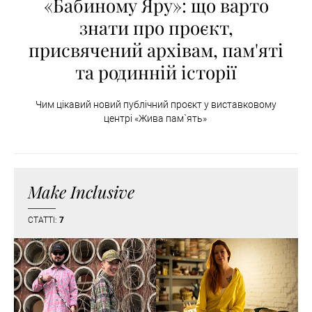
«Бабиному Яру»: що варто
знати про проєкт,
присвячений архівам, пам'яті
та родинній історії
Чим цікавий новий публічний проєкт у виставковому
центрі «Жива пам`ять»
Make Inclusive
СТАТТІ:
7