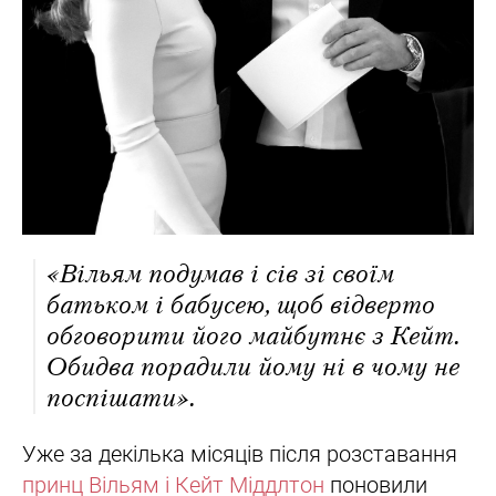
«Вільям подумав і сів зі своїм
батьком і бабусею, щоб відверто
обговорити його майбутнє з Кейт.
Обидва порадили йому ні в чому не
поспішати».
Уже за декілька місяців після розставання
принц Вільям і Кейт Міддлтон
поновили