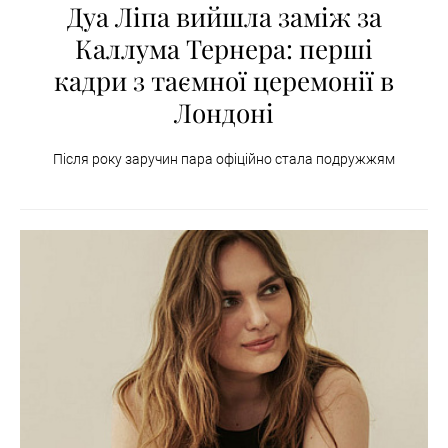
Дуа Ліпа вийшла заміж за
Каллума Тернера: перші
кадри з таємної церемонії в
Лондоні
Після року заручин пара офіційно стала подружжям