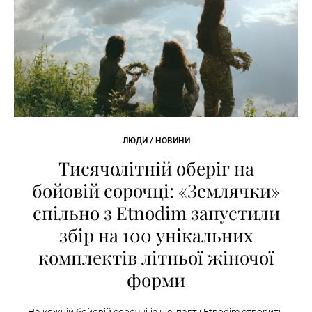
ЛЮДИ / НОВИНИ
Тисячолітній оберіг на
бойовій сорочці: «Землячки»
спільно з Etnodim запустили
збір на 100 унікальних
комплектів літньої жіночої
форми
На кожній бойовій сорочці із цієї партії Etnodim створить