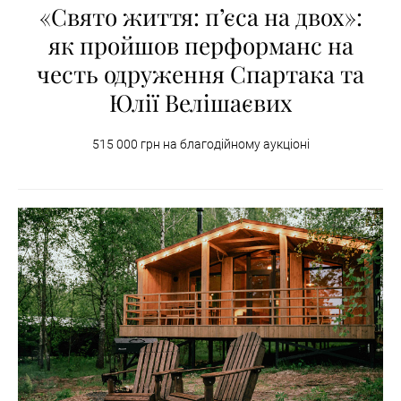
«Свято життя: п’єса на двох»:
як пройшов перформанс на
честь одруження Спартака та
Юлії Велішаєвих
515 000 грн на благодійному аукціоні