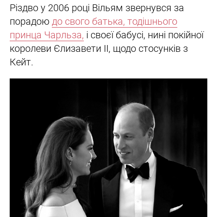
Різдво у 2006 році Вільям звернувся за
порадою
до свого батька, тодішнього
принца Чарльза,
і своєї бабусі, нині покійної
королеви Єлизавети II, щодо стосунків з
Кейт.