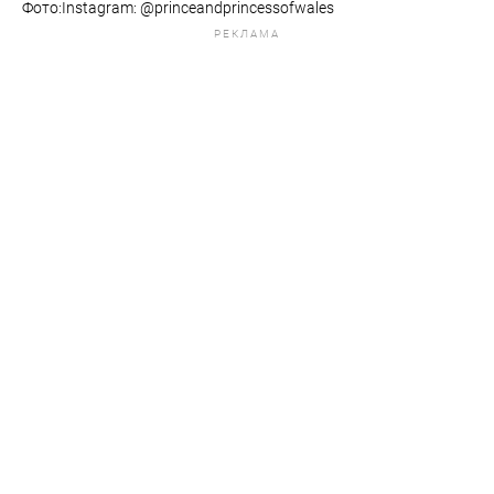
Фото:Instagram: @princeandprincessofwales
РЕКЛАМА