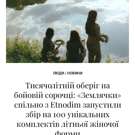
ЛЮДИ / НОВИНИ
Тисячолітній оберіг на
бойовій сорочці: «Землячки»
спільно з Etnodim запустили
збір на 100 унікальних
комплектів літньої жіночої
форми