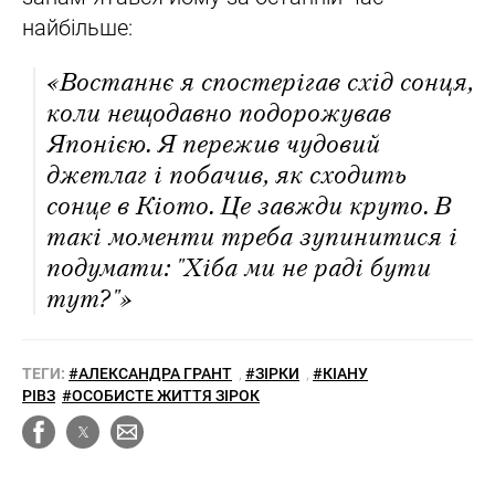
найбільше:
«Востаннє я спостерігав схід сонця,
коли нещодавно подорожував
Японією. Я пережив чудовий
джетлаг і побачив, як сходить
сонце в Кіото. Це завжди круто. В
такі моменти треба зупинитися і
подумати: "Хіба ми не раді бути
тут?"»
ТЕГИ:
#АЛЕКСАНДРА ГРАНТ
,
#ЗІРКИ
,
#КІАНУ
РІВЗ
#ОСОБИСТЕ ЖИТТЯ ЗІРОК