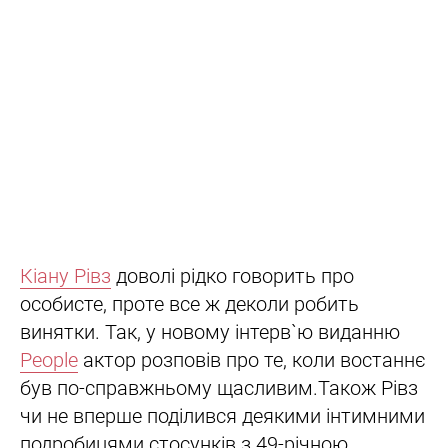
Кіану Рівз
доволі рідко говорить про
особисте, проте все ж деколи робить
винятки. Так, у новому інтерв`ю виданню
People
актор розповів про те, коли востаннє
був по-справжньому щасливим.Також Рівз
чи не вперше поділився деякими інтимними
подробицями стосунків з 49-річною