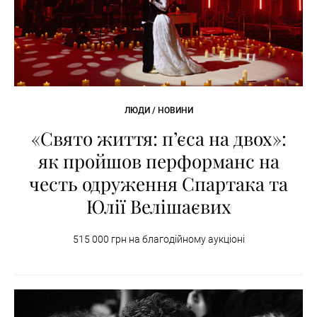
ЛЮДИ / НОВИНИ
«Свято життя: п’єса на двох»:
як пройшов перформанс на
честь одруження Спартака та
Юлії Велішаєвих
515 000 грн на благодійному аукціоні