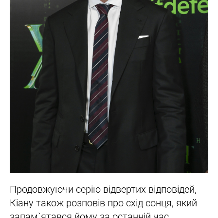
Продовжуючи серію відвертих відповідей,
Кіану також розповів про схід сонця, який
запам`ятався йому за останній час