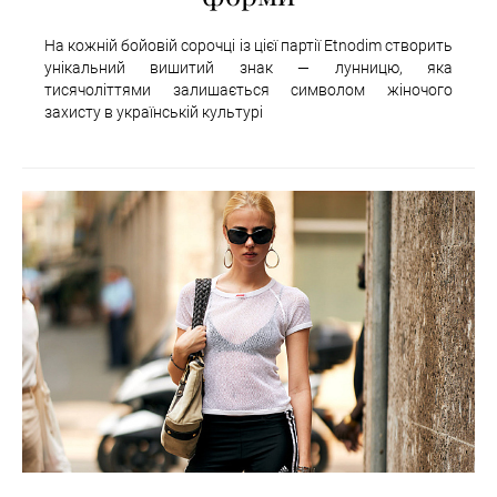
На кожній бойовій сорочці із цієї партії Etnodim створить
унікальний вишитий знак — лунницю, яка
тисячоліттями залишається символом жіночого
захисту в українській культурі