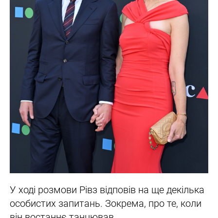
У ході розмови Рівз відповів на ще декілька
особистих запитань. Зокрема, про те, коли
він востаннє танцював.