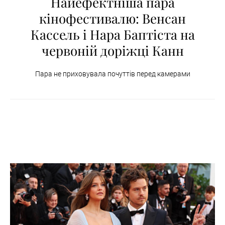
Найефектніша пара
кінофестивалю: Венсан
Кассель і Нара Баптіста на
червоній доріжці Канн
Пара не приховувала почуттів перед камерами