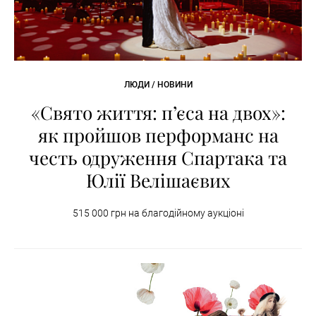
ЛЮДИ / НОВИНИ
«Свято життя: п’єса на двох»:
як пройшов перформанс на
честь одруження Спартака та
Юлії Велішаєвих
515 000 грн на благодійному аукціоні