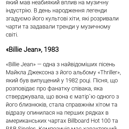
який мав неабиякий вплив на музичну
індустрію. В день народження легенди
згадуємо його культові хіти, які розривали
чарти та задавали тренди у музичному
світі.
«Billie Jean», 1983
«Billie Jean» — одна з найвідоміших пісень
Майкла Джексона з його альбому «Thriller»,
який був випущений у 1982 році. Пісня, що
розповідає про фанатку співака, яка
стверджувала, що вона є матір`ю одного з
його близнюків, стала справжнім хітом та
відразу опинилася на перших рядках в
американських чартах Billboard Hot 100 та
R&B Singles. Композиція має характерний