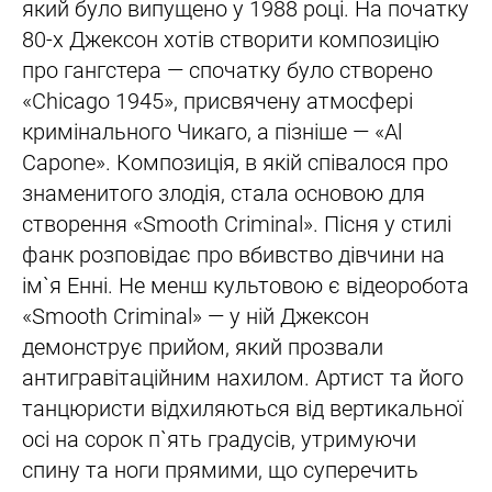
який було випущено у 1988 році. На початку
80-х Джексон хотів створити композицію
про гангстера — спочатку було створено
«Chicago 1945», присвячену атмосфері
кримінального Чикаго, а пізніше — «Al
Capone». Композиція, в якій співалося про
знаменитого злодія, стала основою для
створення «Smooth Criminal». Пісня у стилі
фанк розповідає про вбивство дівчини на
ім`я Енні. Не менш культовою є відеоробота
«Smooth Criminal» — у ній Джексон
демонструє прийом, який прозвали
антигравітаційним нахилом. Артист та його
танцюристи відхиляються від вертикальної
осі на сорок п`ять градусів, утримуючи
спину та ноги прямими, що суперечить