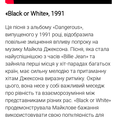
«Black or White», 1991
Ця пісня з альбому «Dangerous»,
випущеного у 1991 році, відобразила
повільне зміцнення впливу попроку на
музику Майкла Джексона. Пісня, яка стала
найуспішнішою з часів «Billie Jean» та
зайняла перші місця у хіт-парадах багатьох
країн, має сильну мелодію та притаманну
хітам Джексона виразну ритміку. Окрім
цього, вона несе у собі важливий меседж
про рівність та взаєморозуміння між
представниками різних рас. «Black or White»
продемонструвала Майклове бажання
використовувати свою популярність для