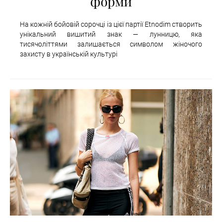
форми
На кожній бойовій сорочці із цієї партії Etnodim створить
унікальний вишитий знак — лунницю, яка
тисячоліттями залишається символом жіночого
захисту в українській культурі