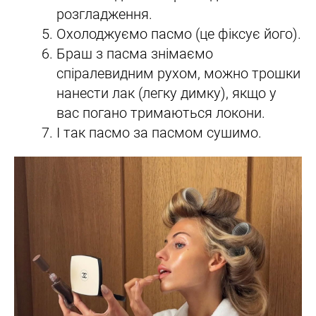
розгладження.
Охолоджуємо пасмо (це фіксує його).
Браш з пасма знімаємо
спіралевидним рухом, можно трошки
нанести лак (легку димку), якщо у
вас погано тримаються локони.
І так пасмо за пасмом сушимо.