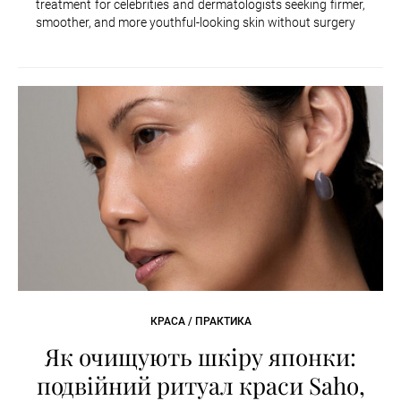
treatment for celebrities and dermatologists seeking firmer,
smoother, and more youthful-looking skin without surgery
КРАСА / ПРАКТИКА
Як очищують шкіру японки:
подвійний ритуал краси Saho,