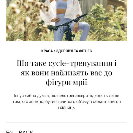
КРАСА / ЗДОРОВ'Я ТА ФІТНЕС
Що таке cycle-тренування і
як вони наблизять вас до
фігури мрії
Існує хибна думка, що велотренажери підходять лише
тим, хто хоче позбутися зайвого об’єму в області стегон
і сідниць
FALLBACK