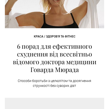
КРАСА / ЗДОРОВ'Я ТА ФІТНЕС
6 порад для ефективного
схуднення від всесвітньо
відомого доктора медицини
Говарда Мюрада
Способи боротьби з целюлітом та досягнення
стрункості без суворих дієт