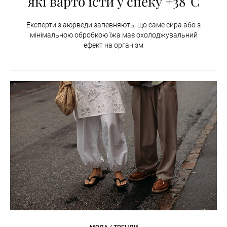
які варто їсти у спеку +38°C
Експерти з аюрведи запевняють, що саме сира або з
мінімальною обробкою їжа має охолоджувальний
ефект на організм