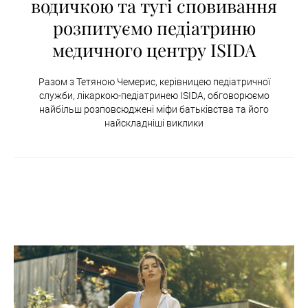
водичкою та тугі сповивання
розпитуємо педіатриню
медичного центру ISIDA
Разом з Тетяною Чемерис, керівницею педіатричної
служби, лікаркою-педіатринею ISIDA, обговорюємо
найбільш розповсюджені міфи батьківства та його
найскладніші виклики