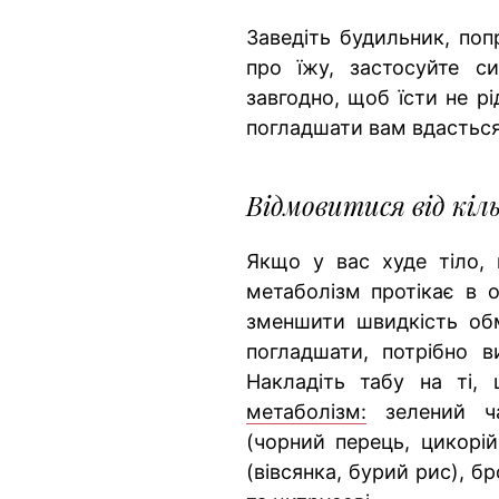
Заведіть будильник, поп
про їжу, застосуйте с
завгодно, щоб їсти не р
погладшати вам вдасться
Відмовитися від кіл
Якщо у вас худе тіло,
метаболізм протікає в 
зменшити швидкість об
погладшати, потрібно в
Накладіть табу на ті,
метаболізм:
зелений чай
(чорний перець, цикорій,
(вівсянка, бурий рис), б