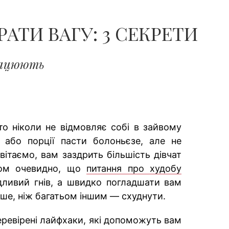
ЧОЛОВІКІВ...
АТИ ВАГУ: 3 СЕКРЕТИ
працюють
то ніколи не відмовляє собі в зайвому
 або порції пасти болоньєзе, але не
вітаємо, вам заздрить більшість дівчат
ком очевидно, що
питання про худобу
дливий гнів, а швидко погладшати вам
нше, ніж багатьом іншим — схуднути.
еревірені лайфхаки, які допоможуть вам