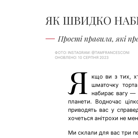
ЯК ШВИДКО НАБР
Прості правила, які 
ФОТО: ​​​​INSTAGRAM: @TAMFRANCESCONI
ОНОВЛЕНО: 10 СЕРПНЯ 2023
Я
кщо ви з тих, х
шматочку торта
набирає вагу — 
планети. Водночас ціл
приводять вас у справе
хочеться анітрохи не ме
Ми склали для вас три п