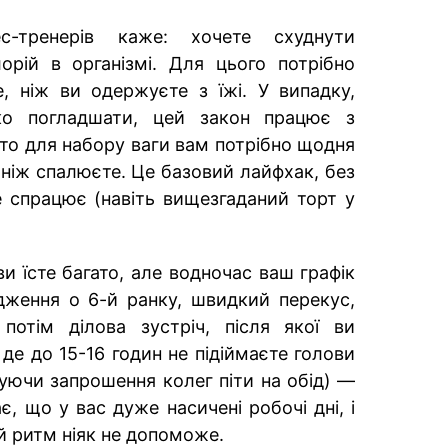
с-тренерів каже: хочете схуднути
орій в організмі. Для цього потрібно
е, ніж ви одержуєте з їжі. У випадку,
о погладшати, цей закон працює з
бто для набору ваги вам потрібно щодня
 ніж спалюєте. Це базовий лайфхак, без
 спрацює (навіть вищезгаданий торт у
и їсте багато, але водночас ваш графік
дження о 6-й ранку, швидкий перекус,
потім ділова зустріч, після якої ви
 де до 15-16 годин не підіймаєте голови
руючи запрошення колег піти на обід) —
є, що у вас дуже насичені робочі дні, і
 ритм ніяк не допоможе.