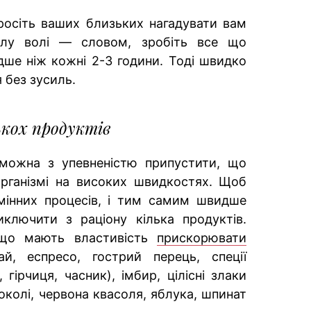
росіть ваших близьких нагадувати вам
илу волі — словом, зробіть все що
ідше ніж кожні 2-3 години. Тоді швидко
 без зусиль.
ькох продуктів
 можна з упевненістю припустити, що
організмі на високих швидкостях. Щоб
мінних процесів, і тим самим швидше
иключити з раціону кілька продуктів.
 що мають властивість
прискорювати
, еспресо, гострий перець, спеції
 гірчиця, часник), імбир, цілісні злаки
роколі, червона квасоля, яблука, шпинат