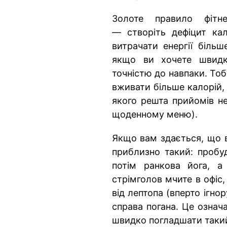
Золоте правило фітне
— створіть дефіцит кал
витрачати енергії більш
якщо ви хочете швидк
точністю до навпаки. То
вживати більше калорій,
якого решта прийомів не
щоденному меню).
Якщо вам здається, що в
приблизно такий: пробу
потім ранкова йога, а 
стрімголов мчите в офіс,
від лептопа (вперто ігно
справа погана. Це означа
швидко погладшати такий