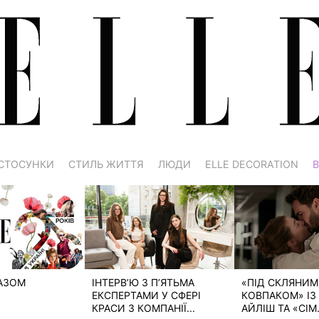
СТОСУНКИ
СТИЛЬ ЖИТТЯ
ЛЮДИ
ELLE DECORATION
В
РАЗОМ
ІНТЕРВ’Ю З П’ЯТЬМА
«ПІД СКЛЯНИМ
ЕКСПЕРТАМИ У СФЕРІ
КОВПАКОМ» ІЗ 
КРАСИ З КОМПАНІЇ...
АЙЛІШ ТА «СІМ