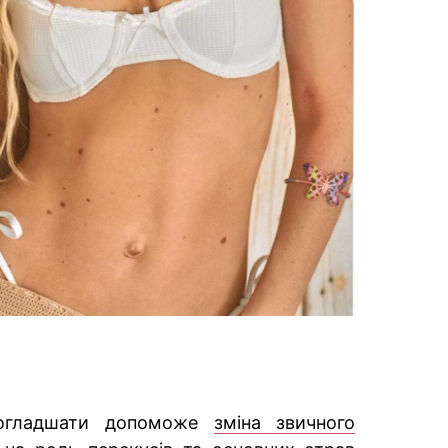
погладшати допоможе
зміна звичного