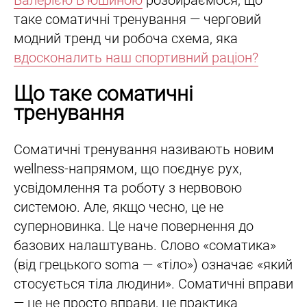
Валерією Вʼюшиною
розбираємося, що
таке соматичні тренування — черговий
модний тренд чи робоча схема, яка
вдосконалить наш спортивний раціон?
Що таке соматичні
тренування
Соматичні тренування називають новим
wellness-напрямом, що поєднує рух,
усвідомлення та роботу з нервовою
системою. Але, якщо чесно, це не
суперновинка. Це наче повернення до
базових налаштувань. Слово «соматика»
(від грецького soma — «тіло») означає «який
стосується тіла людини». Соматичні вправи
— це не просто вправи, це практика