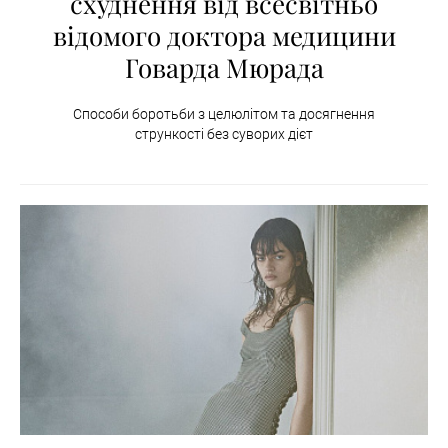
схуднення від всесвітньо
відомого доктора медицини
Говарда Мюрада
Способи боротьби з целюлітом та досягнення
стрункості без суворих дієт