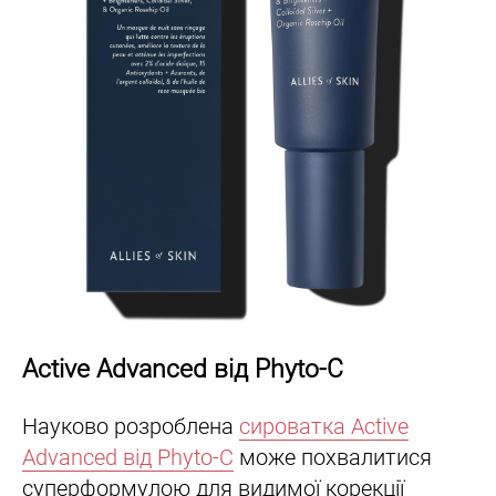
Active Advanced від Phyto-C
Науково розроблена
сироватка Active
Advanced від Phyto-C
може похвалитися
суперформулою для видимої корекції