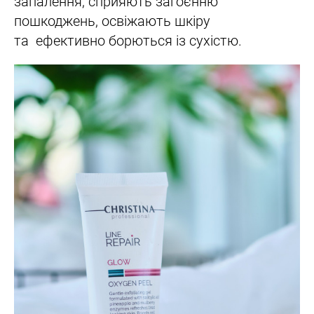
запалення, сприяють загоєнню
пошкоджень, освіжають шкіру
та ефективно борються із сухістю.