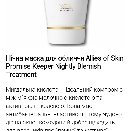
Нічна маска для обличчя Allies of Skin
Promise Keeper Nightly Blemish
Treatment
Мигдальна кислота — ідеальний компроміс
між м`якою молочною кислотою та
активною гліколевою. Вона має
антибактеріальні властивості, тому чудово
діє на акне і комедони й добре підходить
для власників проблемної та чутливої