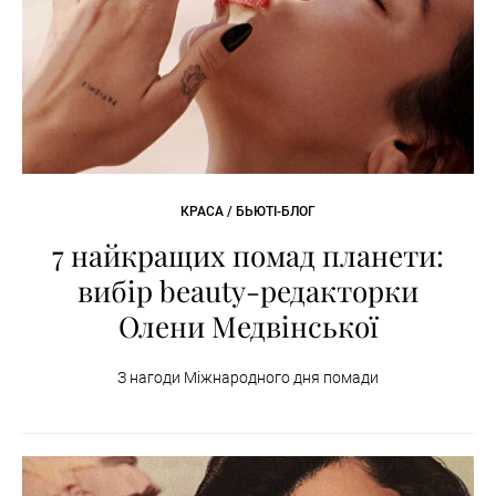
КРАСА / БЬЮТІ-БЛОГ
7 найкращих помад планети:
вибір beauty-редакторки
Олени Медвінської
З нагоди Міжнародного дня помади