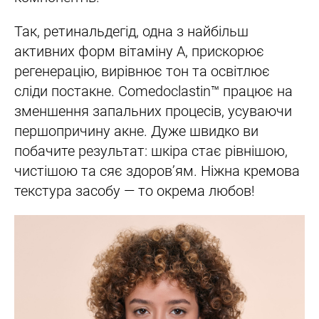
Так, ретинальдегід, одна з найбільш
активних форм вітаміну А, прискорює
регенерацію, вирівнює тон та освітлює
сліди постакне. Comedoclastin™ працює на
зменшення запальних процесів, усуваючи
першопричину акне. Дуже швидко ви
побачите результат: шкіра стає рівнішою,
чистішою та сяє здоров’ям. Ніжна кремова
текстура засобу — то окрема любов!