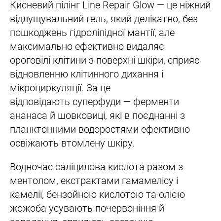
Кисневий пілінг Line Repair Glow — це ніжний
відлущувальний гель, який делікатно, без
пошкоджень гідроліпідної мантії, але
максимально ефективно видаляє
ороговілі клітини з поверхні шкіри, сприяє
відновленню клітинного дихання і
мікроциркуляції. За це
відповідають суперфуди — ферменти
ананаса й шовковиці, які в поєднанні з
планктонними водоростями ефективно
освіжають втомлену шкіру.
Водночас саліцилова кислота разом з
ментолом, екстрактами гамамелісу і
камелії, бензойною кислотою та олією
жожоба усувають почервоніння й