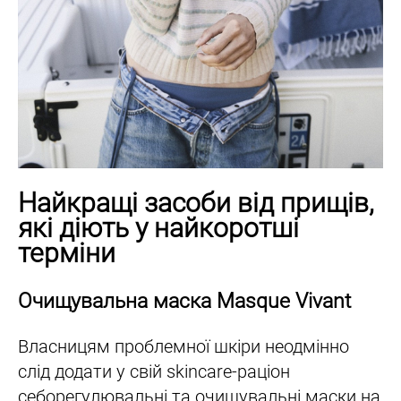
Найкращі засоби від прищів,
які діють у найкоротші
терміни
Очищувальна маска Masque Vivant
Власницям проблемної шкіри неодмінно
слід додати у свій skincare-раціон
себорегулювальні та очищувальні маски на