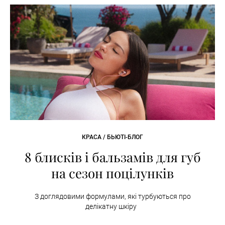
КРАСА / БЬЮТІ-БЛОГ
8 блисків і бальзамів для губ
на сезон поцілунків
З доглядовими формулами, які турбуються про
делікатну шкіру