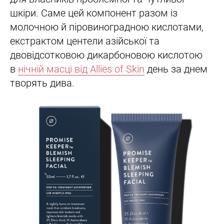
шкіри. Саме цей компонент разом із
молочною й піровиноградною кислотами,
екстрактом центели азійської та
двовідсотковою дикарбоновою кислотою
в
нічній масці від Allies of Skin
день за днем
творять дива.