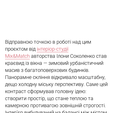
Відправною точкою в роботі над цим
проєктом від
інтеріор-студії
Mix&Match
авторства Ілони Соколенко став
краєвид із вікна — зимовий урбаністичний
масив з багатоповерхових будинків.
Панорамне скління відкривало масштабну,
дещо холодну міську перспективу. Саме цей
контраст сформував головну ідею:
створити простір, що стане теплою та
камерною противагою зовнішній строгості.
Інтер’єр вибудуваний на балансі між містом