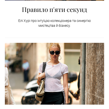
Правило п'яти секунд
Елі Хурі про інтуїцію колекціонера та синергію
мистецтва й бізнесу.