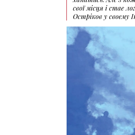
свої місця і стає л
Остріков у своєму I