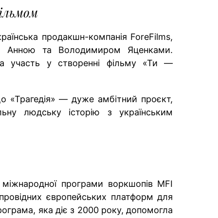
ільмом
аїнська продакшн-компанія ForeFilms,
и Анною та Володимиром Яценками.
а участь у створенні фільму «Ти —
о «Трагедія» — дуже амбітний проєкт,
льну людську історію з українським
 міжнародної програми воркшопів MFI
з провідних європейських платформ для
рограма, яка діє з 2000 року, допомогла