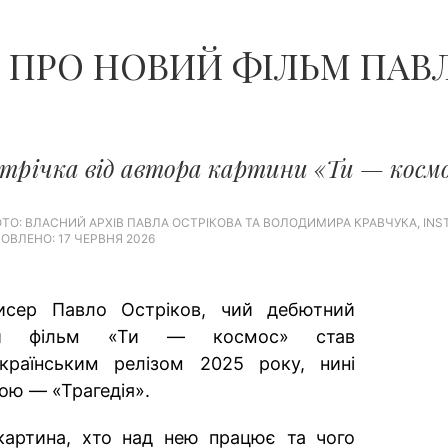
О ПРО НОВИЙ ФІЛЬМ ПАВ
трічка від автора картини «Ти — косм
ТО: ВЛАСНИЙ АРХІВ ПАВЛА ОСТРІКОВА ТА ВОЛОДИМИРА КРАВЧУКА, ​​​​​​​​​​​​​
ОВЛЕНО: 17 ЧЕРВНЯ 2026
исер Павло Остріков, чий дебютний
ний фільм «Ти — космос» став
країнським релізом 2025 року, нині
ою — «Трагедія».
картина, хто над нею працює та чого