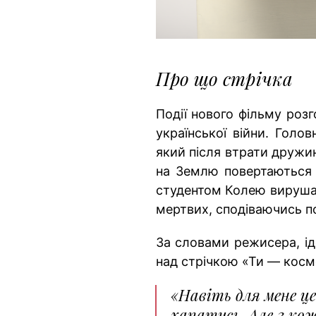
Про що стрічка
Події нового фільму роз
української війни. Голо
який після втрати дружин
на Землю повертаються д
студентом Колею вирушає
мертвих, сподіваючись 
За словами режисера, ід
над стрічкою «Ти — косм
«Навіть для мене це
хапатись. Але з ко