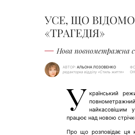
УСЕ, ЩО ВІДОМ
«ТРАГЕДІЯ»
Нова повнометражна с
АВТОР:
АЛЬОНА ЛОЗОВЕНКО
ФО
редакторка відділу «Стиль життя»
ОН
У
країнський реж
повнометраж
найкасовішим у
працює над новою стрічк
Про що розповідає ця 