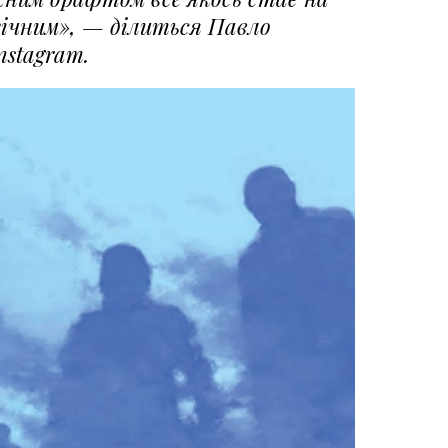
огічним», — ділиться Павло
nstagram.