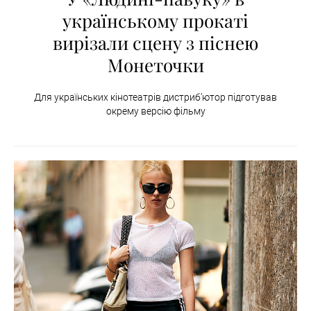
українському прокаті
вирізали сцену з піснею
Монеточки
Для українських кінотеатрів дистриб’ютор підготував
окрему версію фільму