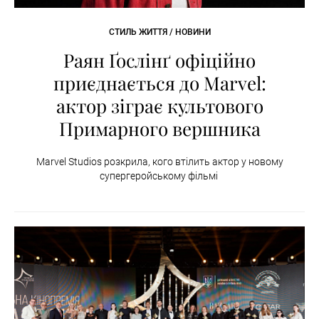
СТИЛЬ ЖИТТЯ / НОВИНИ
Раян Ґослінґ офіційно
приєднається до Marvel:
актор зіграє культового
Примарного вершника
Marvel Studios розкрила, кого втілить актор у новому
супергеройському фільмі