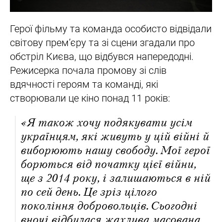
Герої фільму та команда особисто відвідали
світову премʼєру та зі сцени згадали про
обстріл Києва, що відбувся напередодні.
Режисерка почала промову зі слів
вдячності героям та команді, які
створювали це кіно понад 11 років:
«Я також хочу подякувати усім
українцям, які живуть у цій війні й
виборюють нашу свободу. Мої герої
борються від початку цієї війни,
ще з 2014 року, і залишаються в ній
по сей день. Це зріз цілого
покоління добровольців. Сьогодні
вночі відбулася жахлива масована