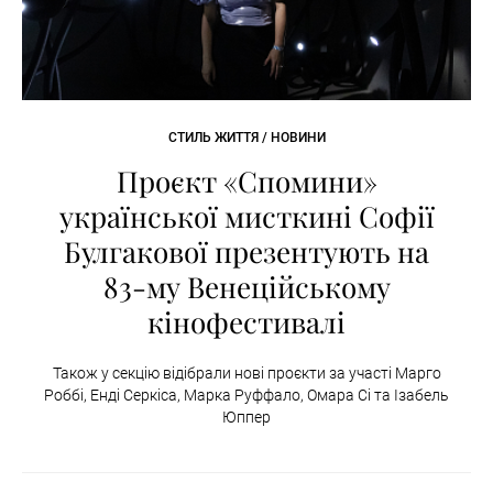
СТИЛЬ ЖИТТЯ / НОВИНИ
Проєкт «Спомини»
української мисткині Софії
Булгакової презентують на
83-му Венеційському
кінофестивалі
Також у секцію відібрали нові проєкти за участі Марго
Роббі, Енді Серкіса, Марка Руффало, Омара Сі та Ізабель
Юппер