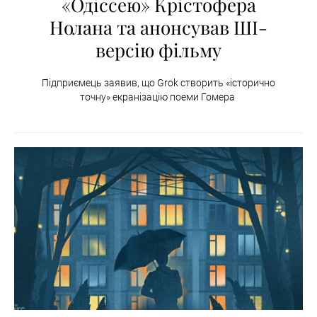
«Одіссею» Крістофера
Нолана та анонсував ШІ-
версію фільму
Підприємець заявив, що Grok створить «історично
точну» екранізацію поеми Гомера