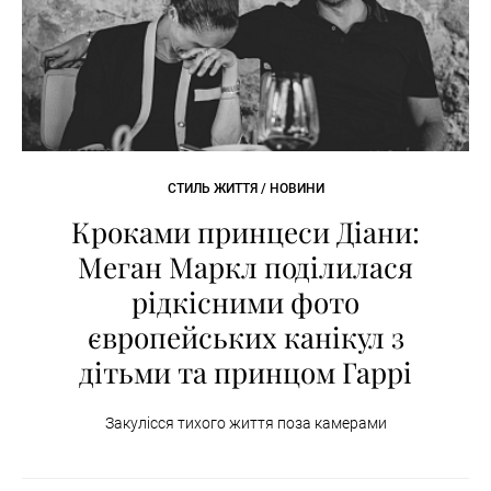
СТИЛЬ ЖИТТЯ / НОВИНИ
Кроками принцеси Діани:
Меган Маркл поділилася
рідкісними фото
європейських канікул з
дітьми та принцом Гаррі
Закулісся тихого життя поза камерами