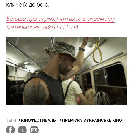
кличе їх до бою.
Більше про стрічку читайте в окремому
матеріалі на сайті ELLE.UA.
ТЕГИ:
#КІНОФЕСТИВАЛЬ
,
#ПРЕМ'ЄРА
#УКРАЇНСЬКЕ КІНО