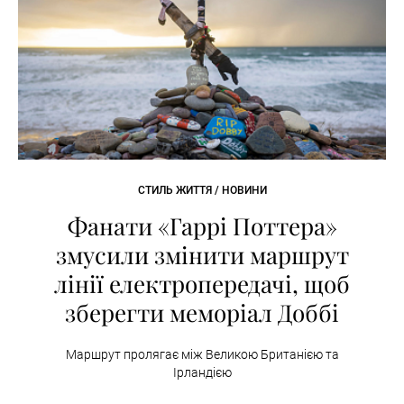
СТИЛЬ ЖИТТЯ / НОВИНИ
Фанати «Гаррі Поттера»
змусили змінити маршрут
лінії електропередачі, щоб
зберегти меморіал Доббі
Маршрут пролягає між Великою Британією та
Ірландією