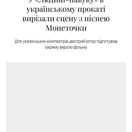
українському прокаті
вирізали сцену з піснею
Монеточки
Для українських кінотеатрів дистриб’ютор підготував
окрему версію фільму