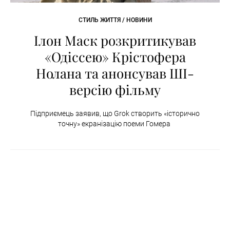
СТИЛЬ ЖИТТЯ / НОВИНИ
Ілон Маск розкритикував
«Одіссею» Крістофера
Нолана та анонсував ШІ-
версію фільму
Підприємець заявив, що Grok створить «історично
точну» екранізацію поеми Гомера