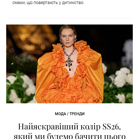
смаки, що повертають у дитинство
МОДА / ТРЕНДИ
Найяскравіший колір SS26,
який ми будемо бачити цього