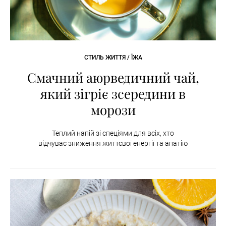
СТИЛЬ ЖИТТЯ / ЇЖА
Смачний аюрведичний чай,
який зігріє зсередини в
морози
Теплий напій зі спеціями для всіх, хто
відчуває зниження життєвої енергії та апатію