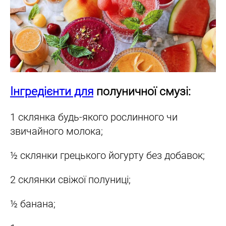
Інгредієнти для
полуничної смузі:
1 склянка будь-якого рослинного чи
звичайного молока;
½ склянки грецького йогурту без добавок;
2 склянки свіжої полуниці;
½ банана;