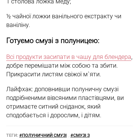
1 столова ложка меду;
½ чайної ложки ванільного екстракту чи
ваніліну.
Готуємо смузі з полуницею:
Всі продукти засипати в чашу для блендера
,
добре перемішати між собою та збити.
Прикрасити листям свіжої м`яти.
Лайфхак: доповнивши полуничну смузі
подрібненими вівсяними пластівцями, ви
отримаєте ситний сніданок, який
сподобається і дорослим, і дітям.
ТЕГИ:
#ПОЛУНИЧНИЙ СМУЗІ
,
#СМУЗІ З