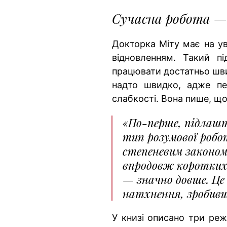
Сучасна робота —
Докторка Міту має на ув
відновленням. Такий п
працювати достатньо шви
надто швидко, адже пе
слабкості. Вона пише, щ
«По-перше, підлаш
тип розумової робо
степеневим законом
впродовж коротких 
— значно довше. Це 
натхнення, зробивш
У книзі описано три ре