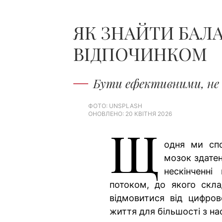
ЯК ЗНАЙТИ БАЛ
ВІДПОЧИНКОМ
Бути ефективними, не
ФОТО: UNSPLASH
ОНОВЛЕНО: 20 КВІТНЯ 2026
Щ
одня ми спо
мозок здатен
нескінченн
потоком, до якого скла
відмовитися від цифро
життя для більшості з н