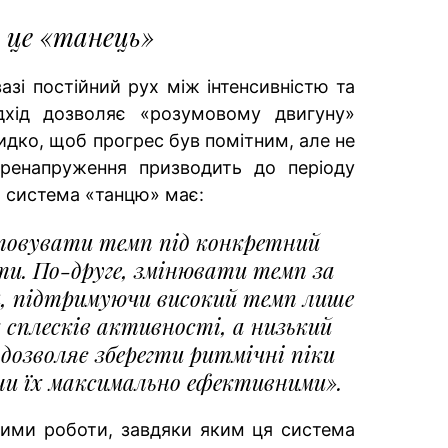
 це «танець»
азі постійний рух між інтенсивністю та
ідхід дозволяє «розумовому двигуну»
дко, щоб прогрес був помітним, але не
ренапруження призводить до періоду
о система «танцю» має:
товувати темп під конкретний
ти. По-друге, змінювати темп за
, підтримуючи високий темп лише
сплесків активності, а низький
дозволяє зберегти ритмічні піки
и їх максимально ефективними».
жими роботи, завдяки яким ця система