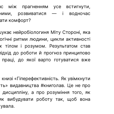
с між прагненням усе встигнути,
вними, розвиватися — і водночас
вати комфорт?
шукає нейробіологиня Міту Стороні, яка
огічні ритми людини, цикли активності
ж тілом і розумом. Результатом став
підхід до роботи й прогноз принципово
 праці, до якої варто готуватися вже
 книзі «Гіперефективність. Як увімкнути
ть» видавництва #книголав. Це не про
дисципліну, а про розуміння того, як
як вибудувати роботу так, щоб вона
жувала.