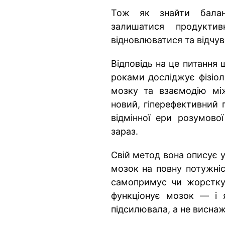
Тож як знайти балан
залишатися продукти
відновлюватися та відчу
Відповідь на це питання 
роками досліджує фізіол
мозку та взаємодію мі
новий, гіперефективний 
відмінної ери розумової
зараз.
Свій метод вона описує у
мозок на повну потужніс
самопримус чи жорстку 
функціонує мозок — і 
підсилювала, а не висна